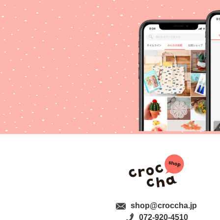
shop@croccha.jp
072-920-4510