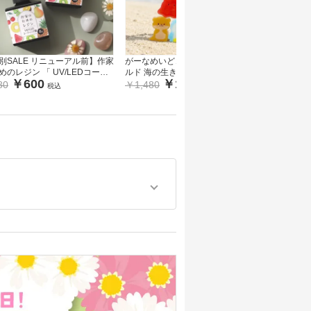
別SALE リニューアル前】作家
がーなめいどコラボ シリコンモー
☆new☆ 
めのレジン 「 UV/LEDコーテ
ルド 海の生き物シリーズ 12種 croc
ルド タイル
￥600
￥1,280
￥
グ液 8g 」1本
chaオリジナル
aオリジナ
80
￥1,480
￥660
税込
税込