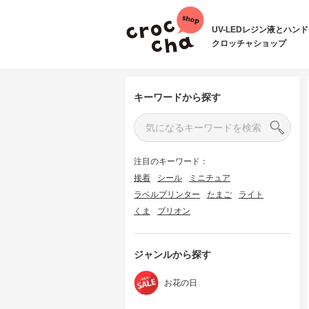
UV-LEDレジン液とハン
クロッチャショップ
キーワードから探す
注目のキーワード：
接着
シール
ミニチュア
ラベルプリンター
たまご
ライト
くま
ブリオン
ジャンルから探す
お花の日