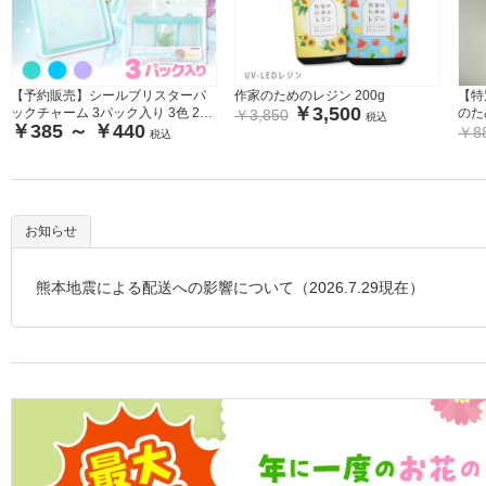
【予約販売】シールブリスターパ
作家のためのレジン 200g
【特
￥3,500
ックチャーム 3パック入り 3色 2サ
のた
￥3,850
税込
￥385 ～ ￥440
イズ KIYOHARA
ィン
￥8
税込
お知らせ
熊本地震による配送への影響について（2026.7.29現在）