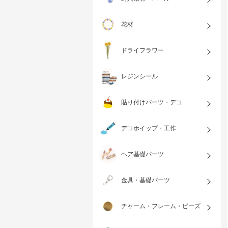
花材
☆new☆ yuckey監修 シリコンモー
ドライフラワー
ルド タイルシールモールド crocch
￥550
aオリジナル
￥660
税込
レジンシール
貼り付けパーツ・デコ
デコホイップ・工作
ヘア基礎パーツ
金具・基礎パーツ
チャーム・フレーム・ビーズ