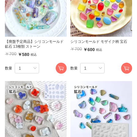
【廃盤予定商品】シリコンモールド
シリコンモールド モザイク柄 宝石
鉱石 13種類 ストーン
￥700
￥600
税込
￥700
￥580
税込
数量
数量