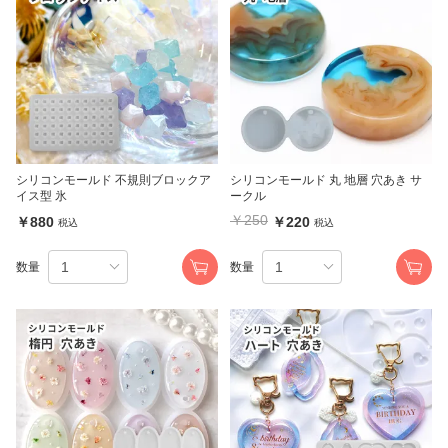
シリコンモールド 不規則ブロックア
シリコンモールド 丸 地層 穴あき サ
イス型 氷
ークル
￥250
￥880
￥220
税込
税込
数量
数量