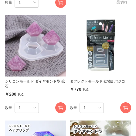
品切れ
数量
シリコンモールド ダイヤモンド型 鉱
タフレクトモールド 鉱物B パジコ
石
￥770
税込
￥280
税込
数量
数量