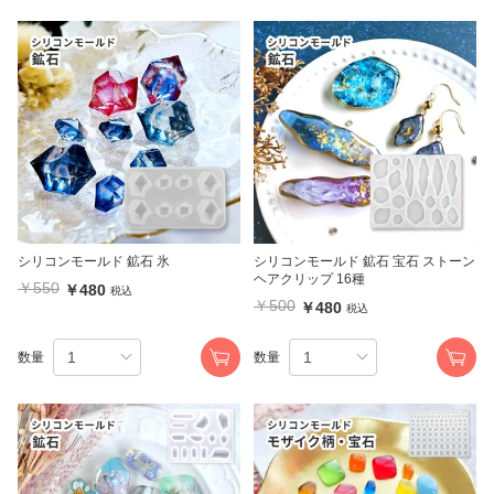
シリコンモールド 鉱石 氷
シリコンモールド 鉱石 宝石 ストーン
ヘアクリップ 16種
￥550
￥480
税込
￥500
￥480
税込
数量
数量