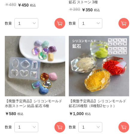
鉱石 ストーン 3種
￥480
￥450
税込
￥380
￥350
税込
数量
数量
【廃盤予定商品】シリコンモールド
【廃盤予定商品】シリコンモールド
水面ストーン 結晶 鉱石 6種
鉱石16種類（8種類2セット）
￥580
￥1,000
税込
税込
数量
数量