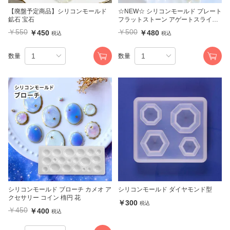
【廃盤予定商品】シリコンモールド
☆NEW☆ シリコンモールド プレート
鉱石 宝石
フラットストーン アゲートスライス
6種
￥550
￥500
￥450
￥480
税込
税込
数量
数量
シリコンモールド ブローチ カメオ ア
シリコンモールド ダイヤモンド型
クセサリー コイン 楕円 花
￥300
税込
￥450
￥400
税込