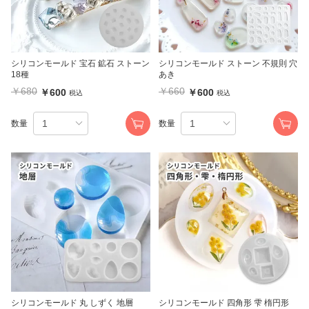
シリコンモールド 宝石 鉱石 ストーン
シリコンモールド ストーン 不規則 穴
18種
あき
￥680
￥660
￥600
￥600
税込
税込
数量
数量
シリコンモールド 丸 しずく 地層
シリコンモールド 四角形 雫 楕円形