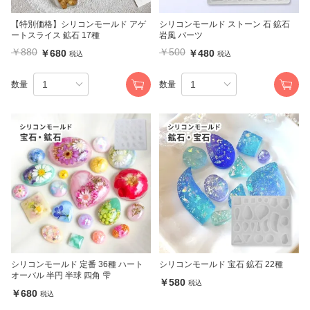
【特別価格】シリコンモールド アゲ
シリコンモールド ストーン 石 鉱石
ートスライス 鉱石 17種
岩風 パーツ
￥880
￥500
￥680
￥480
税込
税込
数量
数量
シリコンモールド 定番 36種 ハート
シリコンモールド 宝石 鉱石 22種
オーバル 半円 半球 四角 雫
￥580
税込
￥680
税込