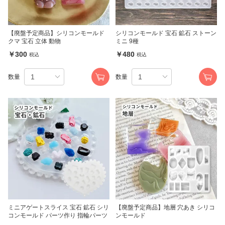
【廃盤予定商品】シリコンモールド
シリコンモールド 宝石 鉱石 ストーン
クマ 宝石 立体 動物
ミニ 9種
￥300
￥480
税込
税込
数量
数量
ミニアゲートスライス 宝石 鉱石 シリ
【廃盤予定商品】地層 穴あき シリコ
コンモールド パーツ作り 指輪パーツ
ンモールド