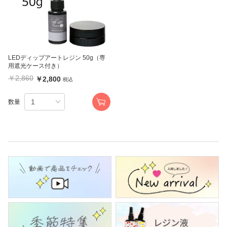
LEDディップアートレジン 50g（専
用遮光ケース付き）
￥2,860
￥2,800
税込
数量