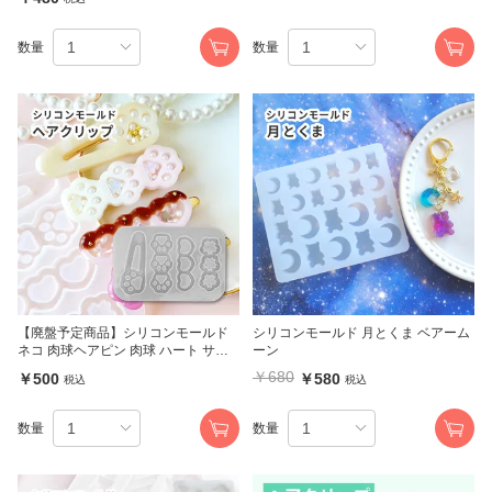
数量
数量
【廃盤予定商品】シリコンモールド
シリコンモールド 月とくま ベアーム
ネコ 肉球ヘアピン 肉球 ハート サク
ーン
ラ 花 シャカシャカ
￥680
￥500
￥580
税込
税込
数量
数量