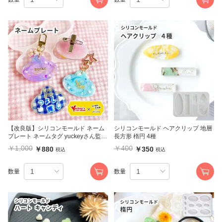
【改良版】シリコンモールド ネーム
シリコンモールド ヘアクリップ 地層
プレート ネームタグ yuckeyさん監修
長方形 楕円 4種
crocchaオリジナル
￥1,000
￥400
￥880
￥350
税込
税込
数量
数量