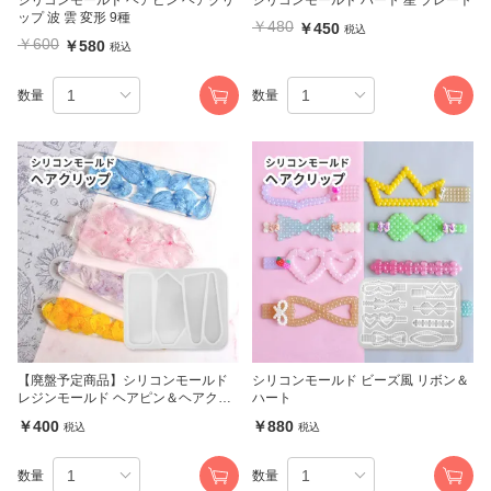
ップ 波 雲 変形 9種
￥480
￥450
税込
￥600
￥580
税込
数量
数量
【廃盤予定商品】シリコンモールド
シリコンモールド ビーズ風 リボン＆
レジンモールド ヘアピン＆ヘアクリ
ハート
ップモールド 4種 (3631)
￥400
￥880
税込
税込
数量
数量