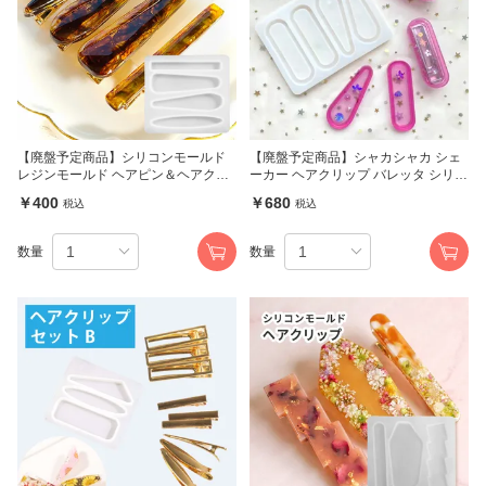
【廃盤予定商品】シリコンモールド
【廃盤予定商品】シャカシャカ シェ
レジンモールド ヘアピン＆ヘアクリ
ーカー ヘアクリップ バレッタ シリコ
ップモールドD
ンモールド
￥400
￥680
税込
税込
数量
数量