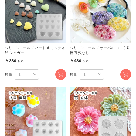
シリコンモールド ハート キャンディ
シリコンモールド オーバル ぷっくり
飴 シュガー
楕円 穴なし
￥380
￥480
税込
税込
数量
数量