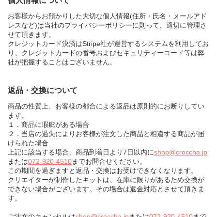
個人情報について
お客様からお預かりした大切な個人情報(住所・氏名・メールアド
レスなど)は当社のプライバシーポリシーに則って、適切に管理さ
せて頂きます。
クレジットカード決済はStripe社が運営するシステムを利用してお
り、クレジットカードの番号およびセキュリティーコード等は弊
社が把握することはございません。
返品・交換について
商品の性質上、お客様の都合による返品は原則的にお断りしてい
ます。
１．商品に瑕疵がある場合
２．当店の過失によりお客様が注文した商品と相違する商品が届
けられた場合
上記に該当する場合、商品到着日より7日以内に
shop@croccha.jp
または
072-920-4510
までお問合せください。
この期間を過ぎますと返品・交換はお受けできなくなります。
クリエイターが制作したキットは、在庫に限りがあるため交換が
できない場合がございます。その場合は返金対応とさせて頂きま
す。
ご注文のキャンセルは
shop@croccha.jp
または
072-920-4510
まで