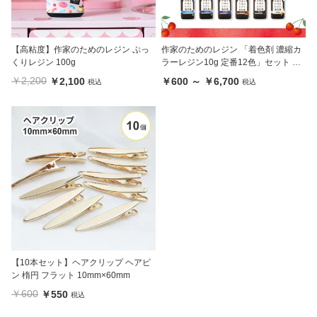
【高粘度】作家のためのレジン ぷっ
作家のためのレジン 「着色剤 濃縮カ
くりレジン 100g
ラーレジン10g 定番12色」セット 及
び単品
￥2,200
￥2,100
￥600 ～ ￥6,700
税込
税込
【10本セット】ヘアクリップ ヘアピ
ン 楕円 フラット 10mm×60mm
￥600
￥550
税込