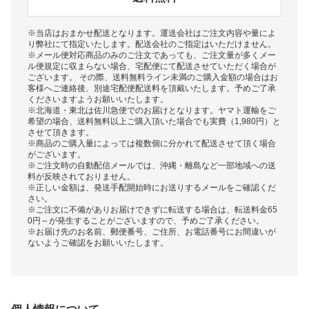
※当店はおまかせ配送となります。運送会社はご注文内容や量によ
り弊社にて指定いたします。配送会社のご指定はいただけません。
※メール便対応商品のみのご注文であっても、ご注文量が多くメー
ル便規定に収まらない場合、宅配便にて配送させていただく場合が
ございます。 その際、送料無料ライン未満のご購入金額の場合はお
客様へご連絡後、別途宅配便配送料を頂戴いたします。予めご了承
くださいますようお願いいたします。
※北海道・東北は佐川急便でのお届けとなります。ヤマト運輸をご
希望の場合、送料無料以上ご購入頂いた場合でも実費（1,980円）と
させて頂きます。
※商品のご購入量によっては複数個に分かれて配送させて頂く場合
がございます。
※ご注文時の自動配信メールでは、沖縄・離島など一部地域への送
料が反映されておりません。
※正しい金額は、発送手配開始時にお送りするメールをご確認くだ
さい。
※ご注文に不備がありお届けできずに転送する場合は、転送料金65
0円～が発生することがございますので、予めご了承ください。
※お届け先のお名前、郵便番号、ご住所、お電話番号にお間違いが
ないようご確認をお願いいたします。