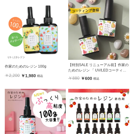
【特別SALE リニューアル前】作家の
作家のためのレジン 100g
ためのレジン 「 UV/LEDコーティン
￥2,200
￥1,980
グ液 8g 」1本
税込
￥880
￥600
税込