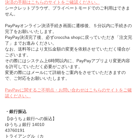
決済の手順はこちらのサイトをご確認ください。
シークレットブラウザ、プライベートモードでのご利用はできま
せん。
PayPayオンライン決済手続き画面に遷移後、５分以内に手続きの
完了をお願いいたします。
PayPay決済完了後、必ずcroccha shopに戻っていただき「注文完
了」までお進みください。
なお、送料等により支払金額の変更を依頼させていただく場合が
ございます。
その際にはシステム上6時間以内に、PayPayアプリより変更内容
を許可していただく必要がございます。
変更の際にはメールにて詳細をご案内をさせていただきますの
で、ご対応をお願いいたします。
PayPayに関するご不明点・お問い合わせはこちらのサイトをご確
認ください。
・銀行振込
【ゆうちょ銀行への振込】
ゆうちょ銀行 14010
43760191
トライアングル（カ