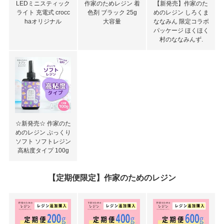
LEDミニスティック
作家のためレジン 着
【新発売】作家のた
ライト 充電式 crocc
色剤 ブラック 25g
めのレジン しろくま
haオリジナル
大容量
ななみん 限定コラボ
パッケージ ほくほく
村のななみんず.
☆新発売☆ 作家のた
めのレジン ぷっくり
ソフト ソフトレジン
高粘度タイプ 100g
【定期便限定】作家のためのレジン