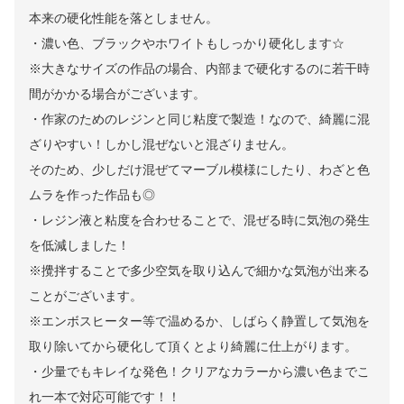
本来の硬化性能を落としません。
・濃い色、ブラックやホワイトもしっかり硬化します☆
※大きなサイズの作品の場合、内部まで硬化するのに若干時
間がかかる場合がございます。
・作家のためのレジンと同じ粘度で製造！なので、綺麗に混
ざりやすい！しかし混ぜないと混ざりません。
そのため、少しだけ混ぜてマーブル模様にしたり、わざと色
ムラを作った作品も◎
・レジン液と粘度を合わせることで、混ぜる時に気泡の発生
を低減しました！
※攪拌することで多少空気を取り込んで細かな気泡が出来る
ことがございます。
※エンボスヒーター等で温めるか、しばらく静置して気泡を
取り除いてから硬化して頂くとより綺麗に仕上がります。
・少量でもキレイな発色！クリアなカラーから濃い色までこ
れ一本で対応可能です！！