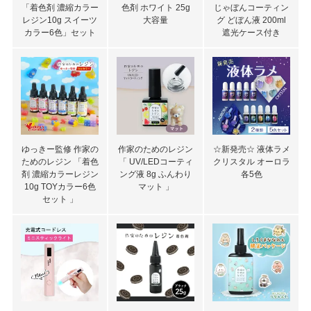
「着色剤 濃縮カラー
色剤 ホワイト 25g
じゃぼんコーティン
レジン10g スイーツ
大容量
グ どぼん液 200ml
カラー6色」セット
遮光ケース付き
ゆっきー監修 作家の
作家のためのレジン
☆新発売☆ 液体ラメ
ためのレジン 「着色
「 UV/LEDコーティ
クリスタル オーロラ
剤 濃縮カラーレジン
ング液 8g ふんわり
各5色
10g TOYカラー6色
マット 」
セット 」