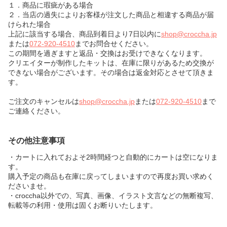
１．商品に瑕疵がある場合
２．当店の過失によりお客様が注文した商品と相違する商品が届
けられた場合
上記に該当する場合、商品到着日より7日以内に
shop@croccha.jp
または
072-920-4510
までお問合せください。
この期間を過ぎますと返品・交換はお受けできなくなります。
クリエイターが制作したキットは、在庫に限りがあるため交換が
できない場合がございます。その場合は返金対応とさせて頂きま
す。
ご注文のキャンセルは
shop@croccha.jp
または
072-920-4510
まで
ご連絡ください。
その他注意事項
・カートに入れておよそ2時間経つと自動的にカートは空になりま
す。
購入予定の商品も在庫に戻ってしまいますので再度お買い求めく
ださいませ。
・croccha以外での、写真、画像、イラスト文言などの無断複写、
転載等の利用・使用は固くお断りいたします。