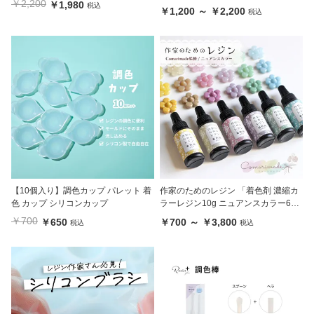
￥2,200
￥1,980
税込
￥1,200 ～ ￥2,200
税込
【10個入り】調色カップ パレット 着
作家のためのレジン 「着色剤 濃縮カ
色 カップ シリコンカップ
ラーレジン10g ニュアンスカラー6
色」セット 及び 単品
￥700
￥650
￥700 ～ ￥3,800
税込
税込