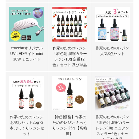
crocchaオリジナル
作家のためのレジン
作家のためのレジン
UV-LEDライト mini
「着色剤 濃縮カラー
人気3点セット
36W ミニライト
レジン10g 定番12
色」セット 及び単品
作家のためのレジン
【特別価格】作家の
作家のためのレジン
お試しセット25g×2
ためのレジン ぷっく
「着色剤 濃縮カラー
本 ぷっくりレジンセ
りレジン 25g 【高粘
レジン10g ニュアン
ット
度】
スカラー6色」セッ