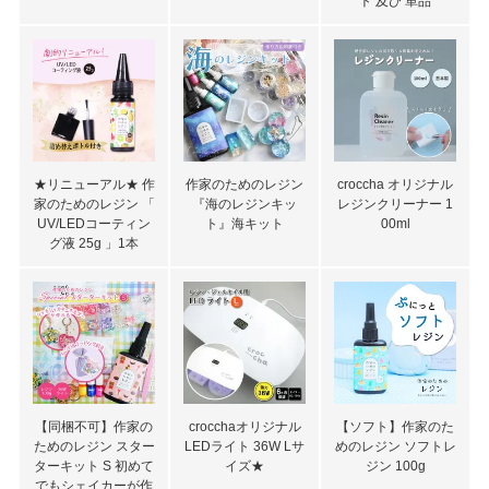
ト 及び 単品
★リニューアル★ 作
作家のためのレジン
croccha オリジナル
家のためのレジン 「
『海のレジンキッ
レジンクリーナー 1
UV/LEDコーティン
ト』海キット
00ml
グ液 25g 」1本
【同梱不可】作家の
crocchaオリジナル
【ソフト】作家のた
ためのレジン スター
LEDライト 36W Lサ
めのレジン ソフトレ
ターキット S 初めて
イズ★
ジン 100g
でもシェイカーが作