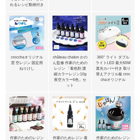
れるレシピ動画付き
crocchaオリジナル
château chaton かの
360° ライト ダブル
雲 空レジン 固定用
ん監修 作家のための
ライトLED 最大60W
ねりけし
レジン 「着色剤 濃
遮光カバー付き 取り
縮カラーレジン10g
替えアクリル板 croc
夜空カラー6色」セ
chaオリジナル
ット
作家のためのレジン
作家のためレジン 着
作家のためのレジン