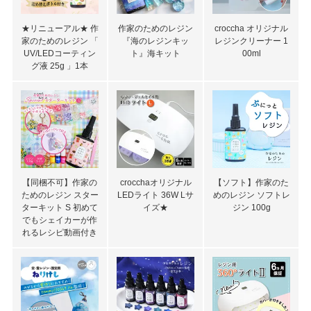
★リニューアル★ 作
作家のためのレジン
croccha オリジナル
家のためのレジン 「
『海のレジンキッ
レジンクリーナー 1
UV/LEDコーティン
ト』海キット
00ml
グ液 25g 」1本
【同梱不可】作家の
crocchaオリジナル
【ソフト】作家のた
ためのレジン スター
LEDライト 36W Lサ
めのレジン ソフトレ
ターキット S 初めて
イズ★
ジン 100g
でもシェイカーが作
れるレシピ動画付き