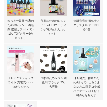
ゆっきー監修 作家の
作家のためのレジン
☆新発売☆ 液体ラメ
ためのレジン 「着色
「 UV/LEDコーティ
クリスタル オーロラ
剤 濃縮カラーレジン
ング液 8g ふんわり
各5色
10g TOYカラー6色
マット 」
セット 」
LEDミニスティック
作家のためレジン 着
【新発売】作家のた
ライト 充電式 crocc
色剤 ブラック 25g
めのレジン しろくま
haオリジナル
大容量
ななみん 限定コラボ
パッケージ ほくほく
村のななみんず.