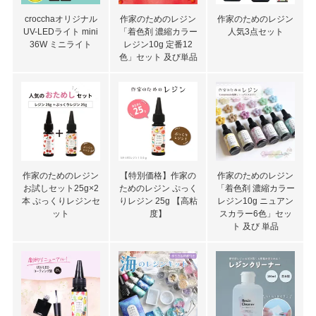
crocchaオリジナル
作家のためのレジン
作家のためのレジン
UV-LEDライト mini
「着色剤 濃縮カラー
人気3点セット
36W ミニライト
レジン10g 定番12
色」セット 及び単品
作家のためのレジン
【特別価格】作家の
作家のためのレジン
お試しセット25g×2
ためのレジン ぷっく
「着色剤 濃縮カラー
本 ぷっくりレジンセ
りレジン 25g 【高粘
レジン10g ニュアン
ット
度】
スカラー6色」セッ
ト 及び 単品