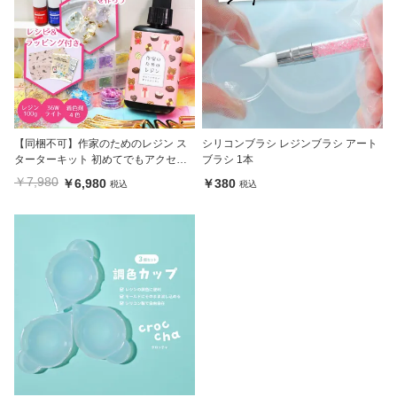
【同梱不可】作家のためのレジン ス
シリコンブラシ レジンブラシ アート
ターターキット 初めてでもアクセサ
ブラシ 1本
リーが作れる アクセサリーキット レ
￥7,980
￥6,980
￥380
税込
税込
シピ動画付き