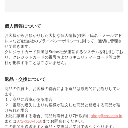
個人情報について
お客様からお預かりした大切な個人情報(住所・氏名・メールアド
レスなど)は当社のプライバシーポリシーに則って、適切に管理さ
せて頂きます。
クレジットカード決済はStripe社が運営するシステムを利用してお
り、クレジットカードの番号およびセキュリティーコード等は弊
社が把握することはございません。
返品・交換について
商品の性質上、お客様の都合による返品は原則的にお断りしてい
ます。
１．商品に瑕疵がある場合
２．当店の過失によりお客様が注文した商品と相違する商品が届
けられた場合
上記に該当する場合、商品到着日より7日以内に
shop@croccha.jp
または
072-920-4510
までお問合せください。
この期間を過ぎますと返品・交換はお受けできなくなります。