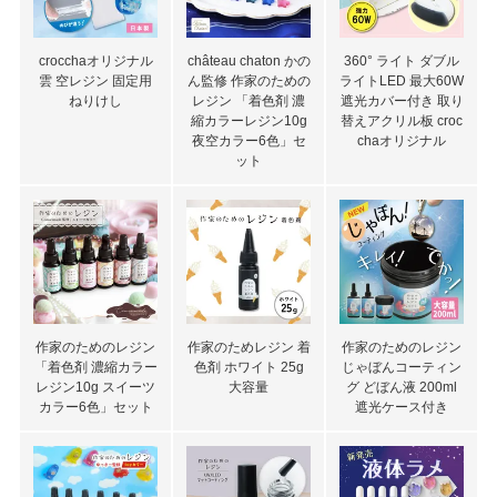
crocchaオリジナル
château chaton かの
360° ライト ダブル
雲 空レジン 固定用
ん監修 作家のための
ライトLED 最大60W
ねりけし
レジン 「着色剤 濃
遮光カバー付き 取り
縮カラーレジン10g
替えアクリル板 croc
夜空カラー6色」セ
chaオリジナル
ット
作家のためのレジン
作家のためレジン 着
作家のためのレジン
「着色剤 濃縮カラー
色剤 ホワイト 25g
じゃぼんコーティン
レジン10g スイーツ
大容量
グ どぼん液 200ml
カラー6色」セット
遮光ケース付き