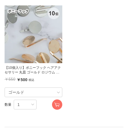
【10個入り】ポニーフック ヘアアク
セサリー 丸皿 ゴールド ロジウム 台
座1.8cm
￥550
￥500
税込
数量