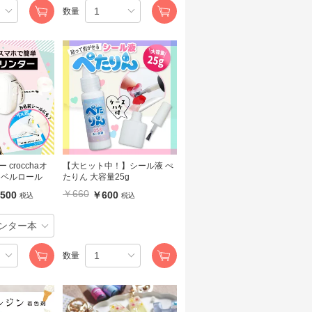
数量
crocchaオ
【大ヒット中！】シール液 ぺ
ラベルロール
たりん 大容量25g
￥660
500
￥600
税込
税込
数量