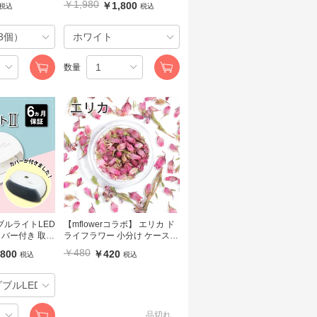
￥1,980
￥1,800
税込
税込
数量
ダブルライトLED
【mflowerコラボ】 エリカ ド
カバー付き 取り
ライフラワー 小分け ケース入
rocchaオリ
り
￥480
800
￥420
税込
税込
品切れ