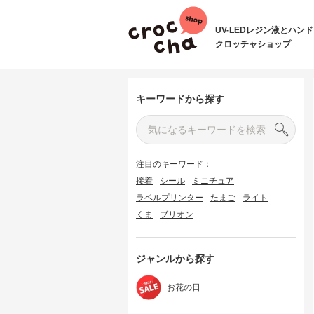
UV-LEDレジン液とハン
クロッチャショップ
キーワードから探す
注目のキーワード：
接着
シール
ミニチュア
ラベルプリンター
たまご
ライト
くま
ブリオン
2
ジャンルから探す
お花の日