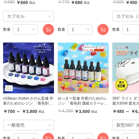
￥680
￥770
￥500
￥600
￥680
￥450
税込
税込
数量
数量
数量
château chaton かのん監修 作
ゆっきー監修 作家のためのレ
360° ライト 
家のためのレジン 「着色剤 濃
ジン 「着色剤 濃縮カラーレジ
最大60W 遮光
縮カラーレジン10g 夜空カラ
ン10g TOYカラー6色セット
替えアクリル板 c
￥4,200
￥700 ～ ￥3,800
￥3,600
￥480 ～ ￥6,
税込
税込
ー6色」セット
」
ジナル
数量
数量
数量