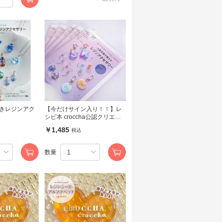
きレジンアク
【今だけサイン入り！！】レ
シピ本 croccha公認クリエイ
ター 人気作家が教えるレジン
￥1,485
税込
アクセサリー ブティック社
数量