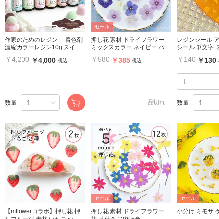
セール
作家のためのレジン 「着色剤
押し花 素材 ドライフラワー
レジンシール アルファベット
濃縮カラーレジン10g スイー
ミックスカラー ネイビー パー
シール 単文字 
ツカラー6色」セット
プル系 20枚
ールド【A~L】
￥4,200
￥580
￥140
￥4,000
￥385
￥130
税込
税込
品切れ
数量
数量
セール
セール
【mflowerコラボ】押し花 押
押し花 素材 ドライフラワー
小
しフルーツ 素材 いちご つぶ
花 茎付き 12枚 5色