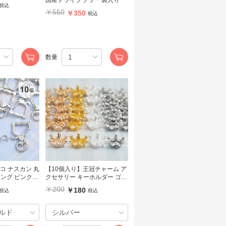
税込
￥550
￥350
税込
数量
コ ナスカン 丸
【10個入り】王冠チャーム ア
ピンクゴ
クセサリー キーホルダー ゴー
ールド シルバー 動物
ルド シルバー ホワイトシルバ
￥200
￥180
税込
税込
ー ピンクゴールド