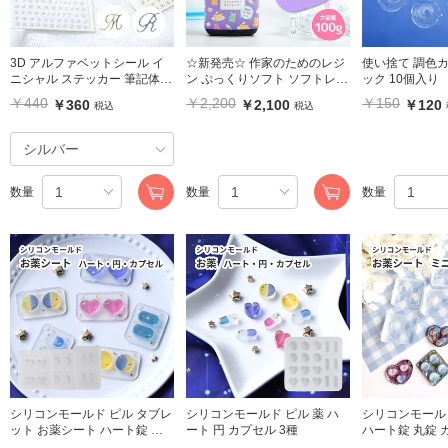
3D アルファベットシール イ
☆新発売☆ 作家のためのレジ
使い捨て 調色
ニシャル ステッカー 筆記体
ン ぷっくりソフト ソフトレジ
ック 10個入り
レジン封入 ゴールド シルバー
ン 高粘度タイプ 100g
￥440
￥2,200
￥150
￥360
￥2,100
￥120
税込
税込
(1枚入り)
数量
数量
数量
シリコンモールド ピル タブレ
シリコンモールド ピル 薬 ハ
シリコンモール
ット お薬シート ハート錠 丸
ート 円 カプセル 3種
ハート錠 丸錠 
錠 カプセル 全3種