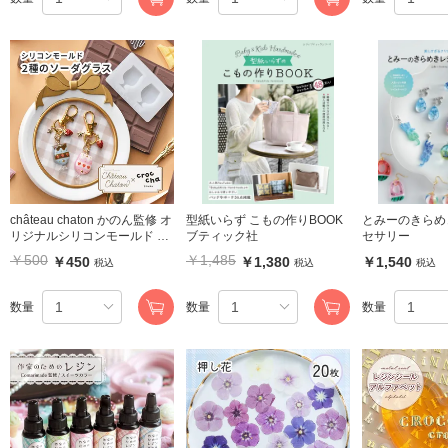
château chaton かのん監修 オ
型紙いらず こもの作りBOOK
とみーのきらめ
リジナルシリコンモールド 2
ブティック社
セサリー
種のソーダグラスモールド
￥500
￥1,485
￥450
￥1,380
￥1,540
税込
税込
税込
数量
数量
数量