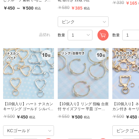
￥330
￥165
つぶイチゴ スライスイチゴ
￥580
￥450 ～ ￥500
￥385
税込
税込
品切れ
数量
数量
【10個入り】ハート ナスカン
【10個入り】リング 指輪 台座
【10個入り】ネ
キーリング ゴールド シルバー
付 サイズフリー 平皿 ゴール
カン付き キーリング 
キーホルダー
ド
￥500
￥550
￥500
￥450
￥500
￥450
税込
税込