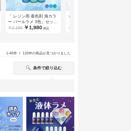
「 レジン用 着色剤 海カラ
☆NEW☆ シリコンモール
ー パールラメ 3色」セット
ド たまご リンゴ型デバイ
￥1,980
￥550
限定価格 croccha オリジナ
ス ゲーム機 シャカシャカ
￥2,100
￥600
￥
税込
税込
ル
1-40件
120件
の商品が見つかりました
条件で絞り込む