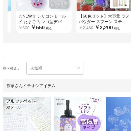
カラ
☆NEW☆ シリコンモール
【60色セット】大容量 ラメ
セット
ド たまご リンゴ型デバイ
パウダー スプーン スティ
￥550
￥2,200
ス ゲーム機 シャカシャカ
ック付
￥600
￥2,480
税込
税込
並べ替え：
作家さんイチオシアイテム