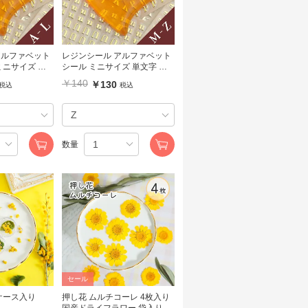
レジンシール アルファベット
ミニサイズ ゴ
シール ミニサイズ 単文字 ゴ
ールド【M~Z】
￥140
￥130
税込
税込
数量
セール
分け ミモザ ケース入り
押し花 ムルチコーレ 4枚入り
国産ドライフラワー 袋入り