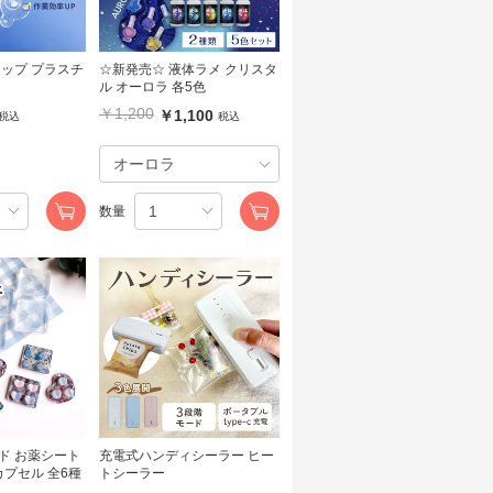
カップ プラスチ
☆新発売☆ 液体ラメ クリスタ
ル オーロラ 各5色
￥1,200
￥1,100
税込
税込
数量
ド お薬シート
充電式ハンディシーラー ヒー
カプセル 全6種
トシーラー