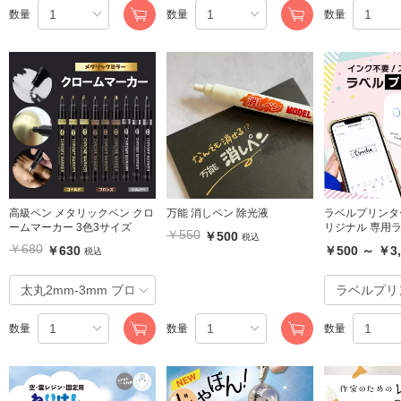
数量
数量
数量
高級ペン メタリックペン クロ
万能 消しペン 除光液
ラベルプリンター 
ームマーカー 3色3サイズ
リジナル 専用
￥550
￥500
税込
￥680
￥630
￥500 ～ ￥3,
税込
数量
数量
数量