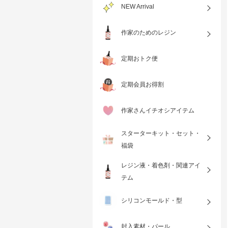
NEW Arrival
「 レジン用 着色剤 海
作家のためのレジン
ー パールラメ 3色」
￥1,980
限定価格 croccha オリジナ
￥2,100
税込
ル
定期おトク便
定期会員お得割
作家さんイチオシアイテム
スターターキット・セット・
福袋
レジン液・着色剤・関連アイ
テム
シリコンモールド・型
封入素材・パール