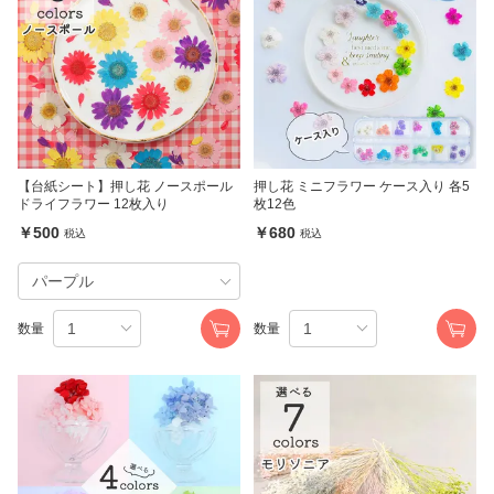
【台紙シート】押し花 ノースポール
押し花 ミニフラワー ケース入り 各5
ドライフラワー 12枚入り
枚12色
￥500
￥680
税込
税込
数量
数量