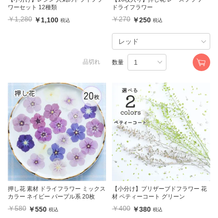
ワーセット 12種類
ドライフラワー
￥1,280
￥270
￥1,100
￥250
税込
税込
品切れ
数量
押し花 素材 ドライフラワー ミックス
【小分け】プリザーブドフラワー 花
カラー ネイビー パープル系 20枚
材 ペティーコート グリーン
￥580
￥400
￥550
￥380
税込
税込