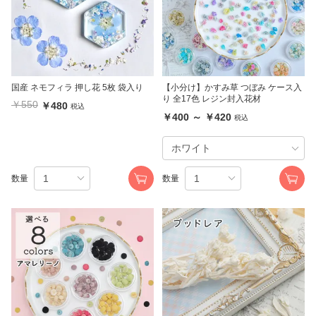
国産 ネモフィラ 押し花 5枚 袋入り
【小分け】かすみ草 つぼみ ケース入
り 全17色 レジン封入花材
￥550
￥480
税込
￥400 ～ ￥420
税込
数量
数量