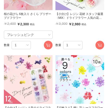
桜の花びら 6枚入り さくら プリザー
【小分け】レジン 花材 スタッフ厳選
ブドフラワー
〈MIX〉ドライフラワー 人気の花材
アソートセット12個セット36種類
￥2,400
￥3,300
￥2,300
￥2,980
税込
税込
数量
数量
【小分け】レジン 人気のドライフラ
【10枚入り】押し花 レースフラワー