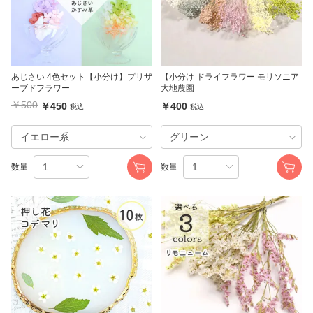
あじさい 4色セット【小分け】プリザ
【小分け ドライフラワー モリソニア
ーブドフラワー
大地農園
￥500
￥450
￥400
税込
税込
数量
数量