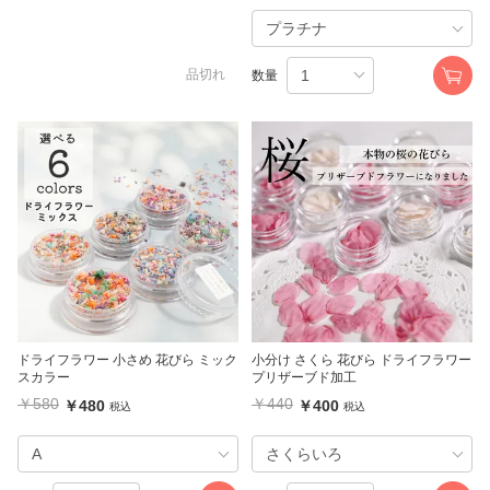
品切れ
数量
ドライフラワー 小さめ 花びら ミック
小分け さくら 花びら ドライフラワー
スカラー
プリザーブド加工
￥580
￥440
￥480
￥400
税込
税込