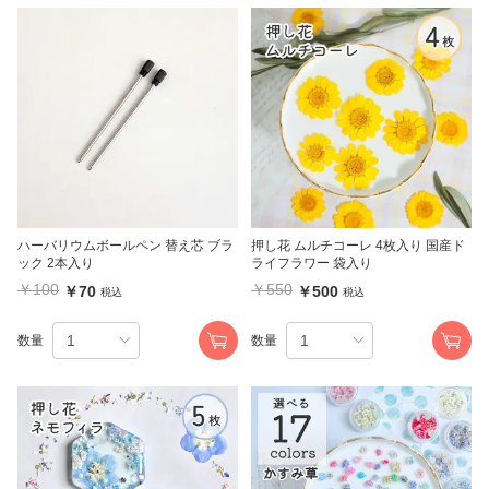
ハーバリウムボールペン 替え芯 ブラ
押し花 ムルチコーレ 4枚入り 国産ド
ック 2本入り
ライフラワー 袋入り
￥100
￥550
￥70
￥500
税込
税込
数量
数量