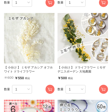
数量
数量
【 小分け 】 ミモザ アカシア オフホ
【 小分け 】 ドライフラワー ミモザ
ワイト ドライフラワー
デニスボーデン 大地農園
￥600
￥550
￥500
税込
税込
数量
数量