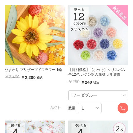
ひまわり プリザーブドフラワー 1輪
【特別価格】【小分け】クリスパム
全12色 レジン封入花材 大地農園
￥2,400
￥2,200
税込
￥250
￥240
税込
品切れ
数量