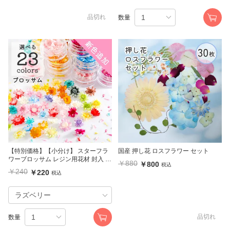
品切れ
数量
【特別価格】【小分け】 スターフラ
国産 押し花 ロスフラワー セット
ワーブロッサム レジン用花材 封入 小
￥880
￥800
税込
さいお花
￥240
￥220
税込
品切れ
数量