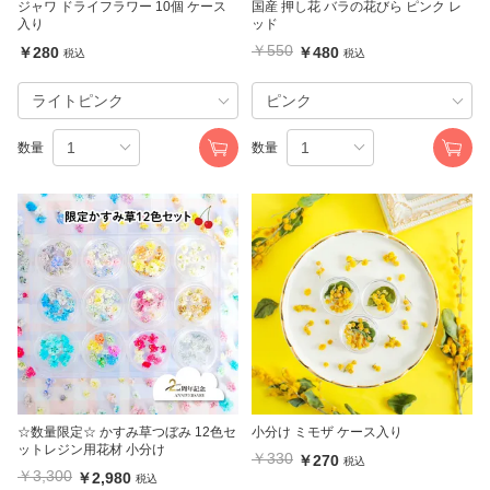
ジャワ ドライフラワー 10個 ケース
国産 押し花 バラの花びら ピンク レ
入り
ッド
￥550
￥280
￥480
税込
税込
数量
数量
☆数量限定☆ かすみ草つぼみ 12色セ
小分け ミモザ ケース入り
ットレジン用花材 小分け
￥330
￥270
税込
￥3,300
￥2,980
税込