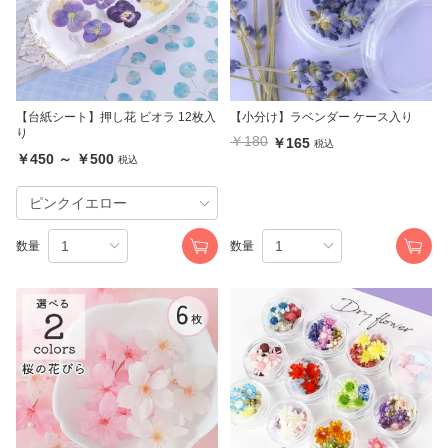
【台紙シート】押し花 ビオラ 12枚入
【小分け】ラベンダー ケース入り
り
￥180
￥165
税込
￥450 ～ ￥500
税込
数量
数量