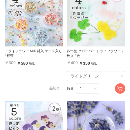
ドライフラワー MIX 封入 ケース入り
四つ葉 クローバー ドライフラワー 2
4種類
枚入 4色
￥600
￥400
￥580
￥350
税込
税込
品切れ
数量