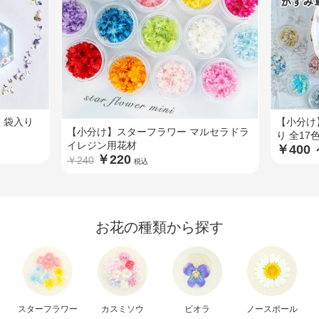
枚 袋入り
【小分け
【小分け】スターフラワー マルセラドラ
り 全17
イレジン用花材
￥400 
￥220
￥240
税込
お花の種類から探す
スターフラワー
カスミソウ
ビオラ
ノースポール