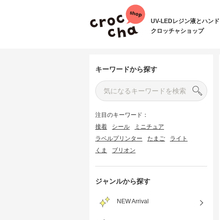
UV-LEDレジン液とハン
クロッチャショップ
キーワードから探す
注目のキーワード：
接着
シール
ミニチュア
ラベルプリンター
たまご
ライト
くま
ブリオン
ジャンルから探す
NEW Arrival