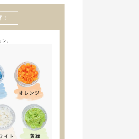
富！
ョン。