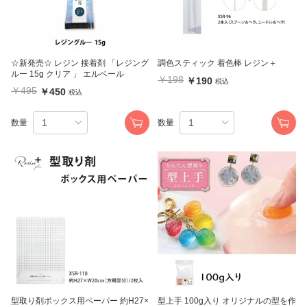
☆新発売☆ レジン 接着剤 「レジング
調色スティック 着色棒 レジン＋
ルー 15g クリア 」 エルベール
￥198
￥190
税込
￥495
￥450
税込
数量
数量
型取り剤ボックス用ペーパー 約H27×
型上手 100g入り オリジナルの型を作