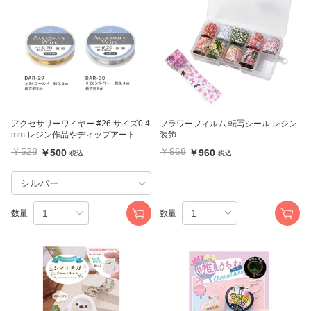
アクセサリーワイヤー #26 サイズ0.4
フラワーフィルム 転写シール レジン
mm レジン作品やディップアートレ
装飾
ジンにも
￥528
￥968
￥500
￥960
税込
税込
数量
数量