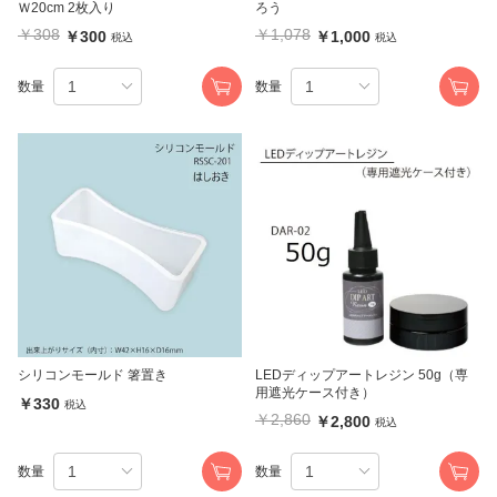
Ｗ20cm 2枚入り
ろう
￥308
￥1,078
￥300
￥1,000
税込
税込
数量
数量
シリコンモールド 箸置き
LEDディップアートレジン 50g（専
用遮光ケース付き）
￥330
税込
￥2,860
￥2,800
税込
数量
数量