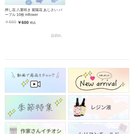
押し花 八重咲き 紫陽花 あじさい パ
ープル 10枚 mflower
￥660
￥600
税込
品切れ