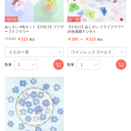
セール
セール
あじさい 4色セット【小分け】プリザ
【小分け】あじさい ドライフラワー
ーブドフラワー
26色展開アジサイ
￥500
￥315
￥280 ～ ￥315
税込
税込
数量
数量