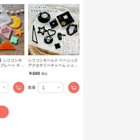
】シリコンモ
シリコンモールド ベーシック
ンプレート チャ
アクセサリーチャーム シェイ
通し穴付き
プ 薄型
￥680
税込
数量