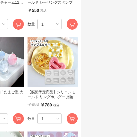
チャーム12種
ールド シーリングスタンプ
クセサリー
￥550
税込
数量
 大
【廃盤予定商品】シリコンモ
ールド リングホルダー 指輪置
き ハート 丸 四角 六角形
￥980
￥780
税込
数量