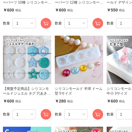
ーパーツ 10種 シリコンモール
ーパーツ 12種 シリコンモール
ールド デザイン
ド シリコン棒つき
ド シリコン棒つき
通し穴付き ア
￥600
￥600
￥550
税込
税込
税込
数量
数量
数量
【廃盤予定商品】シリコンモ
シリコンモールド 半球 ドーム
シリコンモールド たまご型
ールドジュエル タグ 穴あき
型 5サイズ
中小 3サイズ
星 なみなみ
￥600
￥280
￥600
税込
税込
税込
数量
数量
数量