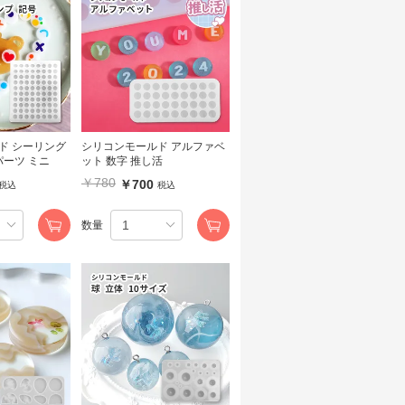
ング
シリコンモールド アルファベ
パーツ ミニ
ット 数字 推し活
￥780
￥700
税込
税込
数量