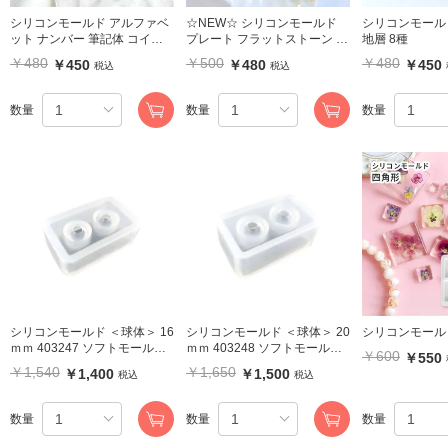
シリコンモールド アルファベ
☆NEW☆ シリコンモールド
シリコンモールド
ット ナンバー 筆記体 コイン
プレート フラットストーン ア
地層 8種
キーホルダー 通し穴付き
ゲートスライス 6種
￥480
￥500
￥480
￥450
￥480
￥450
税込
税込
数量
数量
数量
シリコンモールド ＜球体＞ 16
シリコンモールド ＜球体＞ 20
ｍｍ 403247 ソフトモールド
ｍｍ 403248 ソフトモールド
￥600
￥550
パジコ ネコポス可
パジコ ネコポス可
￥1,540
￥1,650
￥1,400
￥1,500
税込
税込
数量
数量
数量