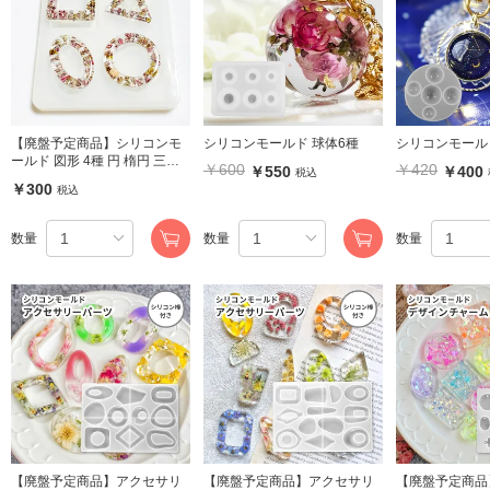
【廃盤予定商品】シリコンモ
シリコンモールド 球体6種
シリコンモールド
ールド 図形 4種 円 楕円 三角
￥600
￥420
￥550
￥400
税込
四角
￥300
税込
数量
数量
数量
【廃盤予定商品】アクセサリ
【廃盤予定商品】アクセサリ
【廃盤予定商品