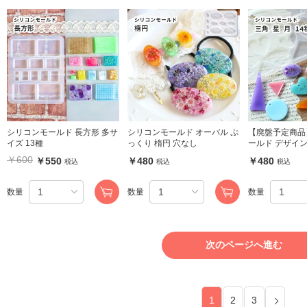
シリコンモールド 長方形 多サ
シリコンモールド オーバル ぷ
【廃盤予定商品
イズ 13種
っくり 楕円 穴なし
ールド デザイ
ーム 14種類 
￥600
￥550
￥480
￥480
税込
税込
税込
数量
数量
数量
次のページへ進む
1
2
3