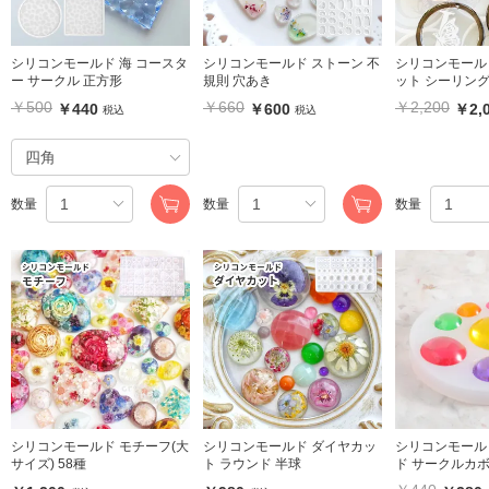
シリコンモールド 海 コースタ
シリコンモールド ストーン 不
シリコンモール
ー サークル 正方形
規則 穴あき
ット シーリング
穴あり
￥500
￥660
￥2,200
￥440
￥600
￥2,
税込
税込
数量
数量
数量
シリコンモールド モチーフ(大
シリコンモールド ダイヤカッ
シリコンモール
サイズ) 58種
ト ラウンド 半球
ド サークルカボ
ズ