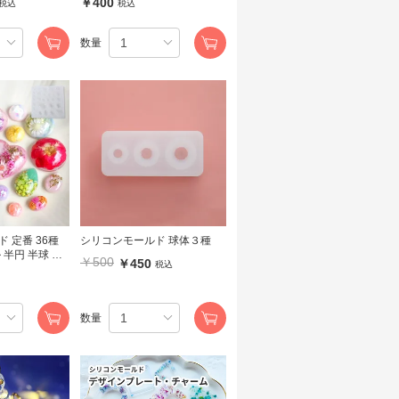
￥400
税込
税込
数量
 定番 36種
シリコンモールド 球体３種
 半円 半球 四
￥500
￥450
税込
数量