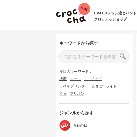
UV-LEDレジン液とハン
クロッチャショップ
キーワードから探す
注目のキーワード：
接着
シール
ミニチュア
ラベルプリンター
たまご
ライト
くま
ブリオン
ジャンルから探す
お花の日