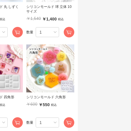
 丸 しずく
シリコンモールド 球 立体 10
サイズ
￥1,540
￥1,400
税込
税込
数量
シリコンモールド 四角形
シリコンモールド 六角形
￥600
￥550
税込
税込
数量