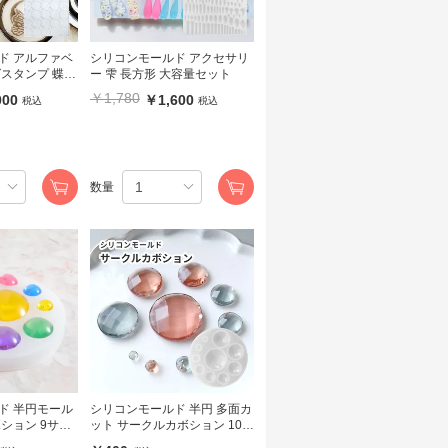
ド アルファベ
シリコンモールド アクセサリ
スタンプ 蝶
ー 雫 長方形 大容量セット
￥1,780
000
￥1,600
税込
税込
数量
ド 半円モール
シリコンモールド 半円 多面カ
ション 9サイ
ット サークルカボション 10サ
イズ