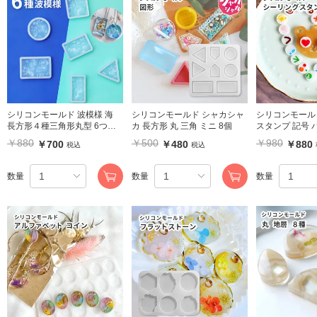
シリコンモールド 波模様 海
シリコンモールド シャカシャ
シリコンモールド シーリ
長方形４種三角形丸型 6つ入
カ 長方形 丸 三角 ミニ 8個
スタンプ 記号 
り
￥880
￥500
￥980
￥700
￥480
￥880
税込
税込
数量
数量
数量