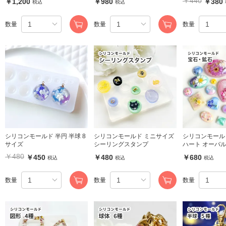
￥440
￥1,200
￥980
￥380
税込
税込
数量
数量
数量
シリコンモールド 半円 半球 8
シリコンモールド ミニサイズ
シリコンモールド
サイズ
シーリングスタンプ
ハート オーバル
角 雫
￥480
￥450
￥480
￥680
税込
税込
税込
数量
数量
数量