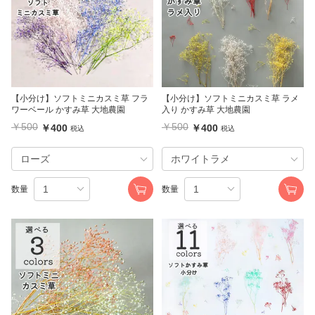
【小分け】ソフトミニカスミ草 フラ
【小分け】ソフトミニカスミ草 ラメ
ワーベール かすみ草 大地農園
入り かすみ草 大地農園
￥500
￥500
￥400
￥400
税込
税込
数量
数量