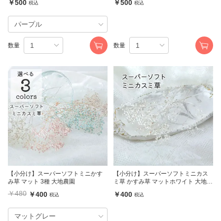
￥500
￥500
税込
税込
数量
数量
【小分け】スーパーソフトミニかす
【小分け】スーパーソフトミニカス
み草 マット 3種 大地農園
ミ草 かすみ草 マットホワイト 大地農
園
￥480
￥400
￥400
税込
税込