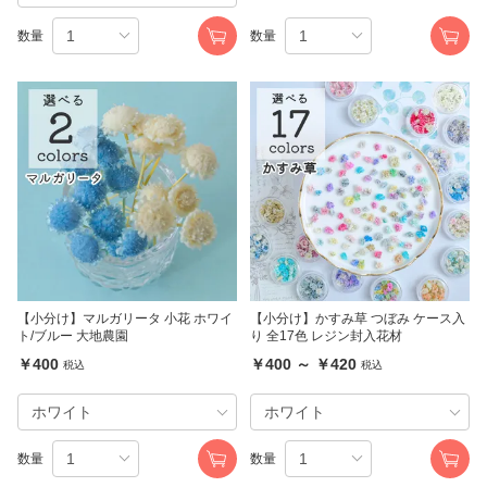
数量
数量
【小分け】マルガリータ 小花 ホワイ
【小分け】かすみ草 つぼみ ケース入
ト/ブルー 大地農園
り 全17色 レジン封入花材
￥400
￥400 ～ ￥420
税込
税込
数量
数量