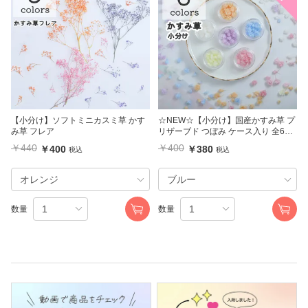
【小分け】ソフトミニカスミ草 かす
☆NEW☆【小分け】国産かすみ草 プ
み草 フレア
リザーブド つぼみ ケース入り 全6色
レジン封入花材
￥440
￥400
￥400
￥380
税込
税込
数量
数量