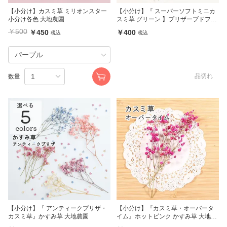
【小分け】カスミ草 ミリオンスター
【小分け】『 スーパーソフトミニカ
小分け各色 大地農園
スミ草 グリーン 】プリザーブドフラ
ワー 大地農園
￥500
￥450
￥400
税込
税込
品切れ
数量
【小分け】『 アンティークプリザ・
【小分け】『カスミ草・オーバータ
カスミ草』かすみ草 大地農園
イム』ホットピンク かすみ草 大地農
園