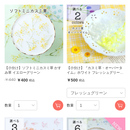
【小分け】ソフトミニカスミ草 かす
【小分け】『カスミ草・オーバータ
み草 イエローグリーン
イム』ホワイト フレッシュグリーン
かすみ草 大地農園
￥440
￥400
￥500
税込
税込
数量
数量