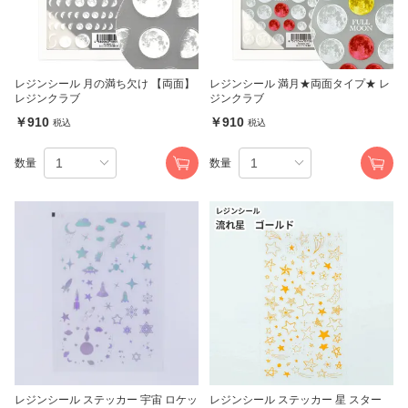
レジンシール 月の満ち欠け 【両面】
レジンシール 満月★両面タイプ★ レ
レジンクラブ
ジンクラブ
￥910
￥910
税込
税込
数量
数量
レジンシール ステッカー 宇宙 ロケッ
レジンシール ステッカー 星 スター