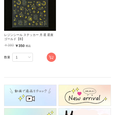
レジンシール ステッカー 月 星 星座
ゴールド【B】
￥380
￥350
税込
数量