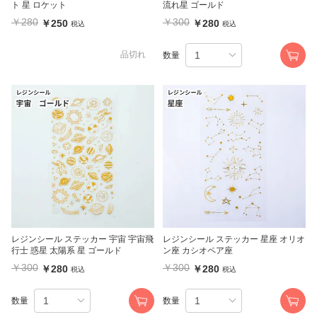
ト 星 ロケット
流れ星 ゴールド
￥280
￥300
￥250
￥280
税込
税込
品切れ
数量
レジンシール ステッカー 宇宙 宇宙飛
レジンシール ステッカー 星座 オリオ
行士 惑星 太陽系 星 ゴールド
ン座 カシオペア座
￥300
￥300
￥280
￥280
税込
税込
数量
数量