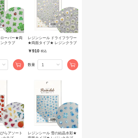
クローバー★両
レジンシール ドライフラワー
ジンクラブ
★両面タイプ★ レジンクラブ
￥910
税込
数量
花びらアソート
レジンシール 雪の結晶水彩★
ジンクラブ
両面タイプ★ レジンクラブ