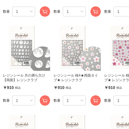
数量
数量
数量
レジンシール 月の満ち欠け
レジンシール 桜4★両面タイ
レジンシール 
【両面】レジンクラブ
プ★ レジンクラブ
プ★ レジンク
￥910
￥910
￥910
税込
税込
税込
数量
数量
数量