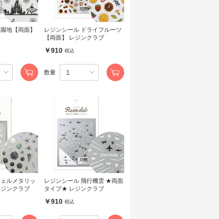
遊園地【両面】
レジンシール ドライフルーツ
【両面】 レジンクラブ
￥910
税込
数量
シェルメタリッ
レジンシール 飛行機雲 ★両面
レジンクラブ
タイプ★ レジンクラブ
￥910
税込