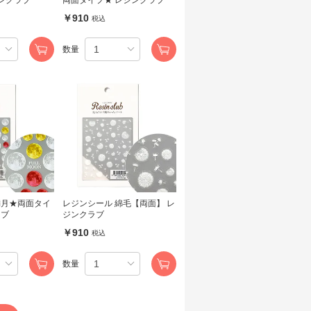
￥910
税込
数量
満月★両面タイ
レジンシール 綿毛【両面】 レ
ラブ
ジンクラブ
￥910
税込
数量