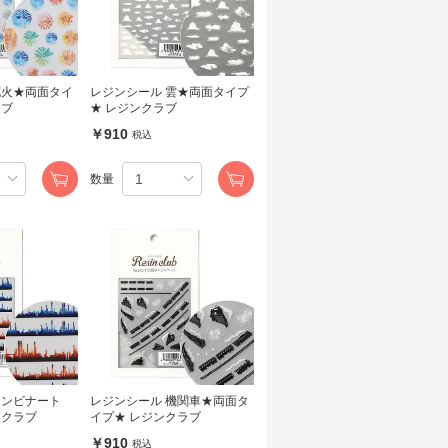
花火★両面タイ
レジンシール 雲★両面タイプ
ラブ
★ レジンクラブ
￥910
税込
数量
コンビナート
レジンシール 機関車★両面タ
ンクラブ
イプ★ レジンクラブ
￥910
税込