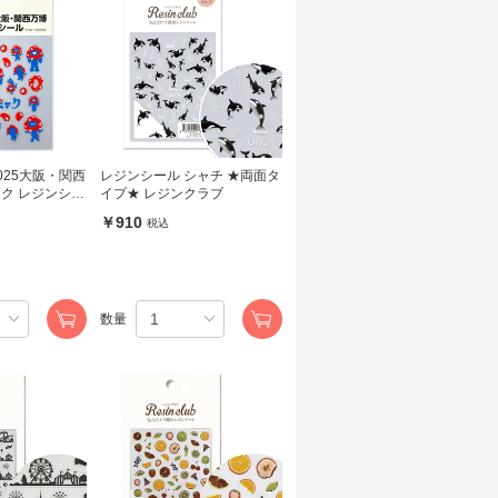
025大阪・関西
レジンシール シャチ ★両面タ
ャク レジンシー
イプ★ レジンクラブ
ブ
￥910
税込
数量