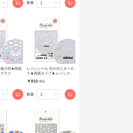
数量
天使の羽★両面
レジンシール 天の川とオーロ
ンクラブ
ラ★両面タイプ★ レジンクラ
ブ
￥910
税込
数量