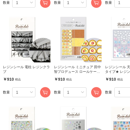
数量
数量
数量
レジンシール 電柱 レジンクラ
レジンシール ミニチュア 田中
レジンシール 
ブ
智プロデュース ロールケーキ
タイプ★ レジ
レジンクラブ
￥910
￥910
￥910
税込
税込
税込
数量
数量
数量