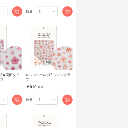
数量
桜2★両面タイ
レジンシール 桜3 レジンクラ
ラブ
ブ
￥910
税込
数量