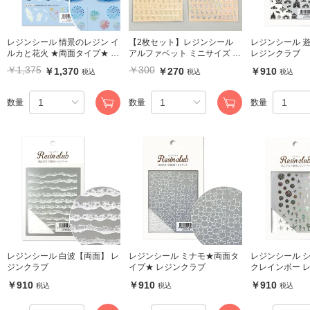
レジンシール 情景のレジン イ
【2枚セット】レジンシール
レジンシール 
ルカと花火 ★両面タイプ★ レ
アルファベット ミニサイズ 大
レジンクラブ
ジンクラブ
文字 ゴールド シルバー
￥1,375
￥300
￥1,370
￥270
￥910
税込
税込
税込
数量
数量
数量
レジンシール 白波【両面】 レ
レジンシール ミナモ★両面タ
レジンシール 
ジンクラブ
イプ★ レジンクラブ
クレインボー 
￥910
￥910
￥910
税込
税込
税込