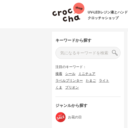
UV-LEDレジン液とハン
クロッチャショップ
キーワードから探す
注目のキーワード：
接着
シール
ミニチュア
ラベルプリンター
たまご
ライト
くま
ブリオン
ジャンルから探す
お花の日