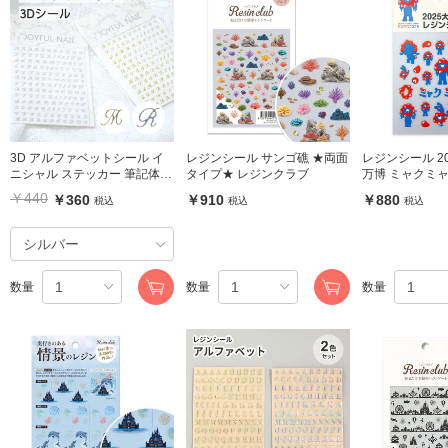
3D アルファベットシール イ
レジンシール サンゴ礁 ★両面
レジンシール 2
ニシャル ステッカー 筆記体
タイプ★ レジンクラブ
万博 ミャクミ
レジン封入 ゴールド シルバー
ル レジンクラ
￥440
￥360
￥910
￥880
税込
税込
税込
(1枚入り)
数量
数量
数量