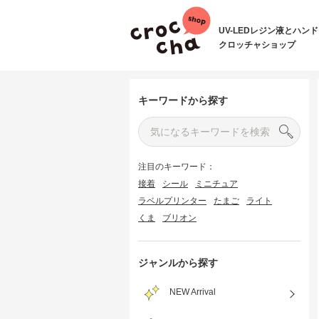
UV-LEDレジン液とハン
クロッチャショップ
キーワードから探す
注目のキーワード：
接着
シール
ミニチュア
ラベルプリンター
たまご
ライト
くま
ブリオン
ジャンルから探す
NEW Arrival