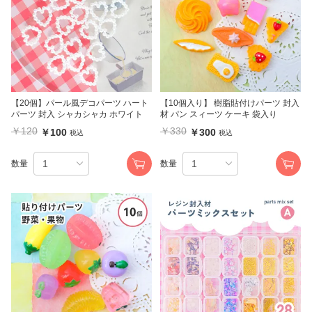
【20個】パール風デコパーツ ハート
【10個入り】 樹脂貼付けパーツ 封入
パーツ 封入 シャカシャカ ホワイト
材 パン スィーツ ケーキ 袋入り
￥120
￥330
￥100
￥300
税込
税込
数量
数量