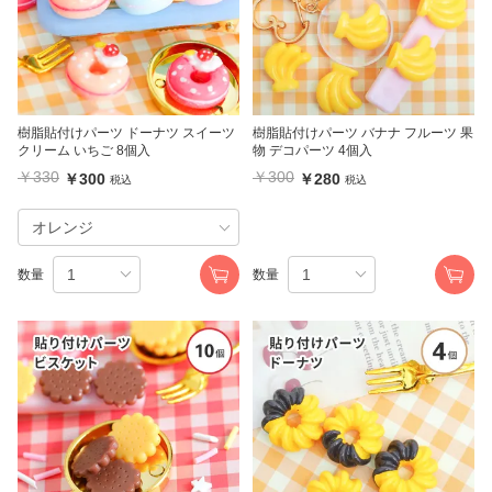
樹脂貼付けパーツ ドーナツ スイーツ
樹脂貼付けパーツ バナナ フルーツ 果
クリーム いちご 8個入
物 デコパーツ 4個入
￥330
￥300
￥300
￥280
税込
税込
数量
数量