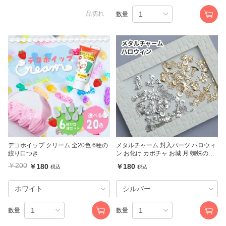
品切れ
数量
デコホイップ クリーム 全20色 6種の
メタルチャーム 封入パーツ ハロウィ
絞り口つき
ン お化け カボチャ お城 月 蜘蛛の巣
ミックス ゴールド シルバー
￥200
￥180
￥180
税込
税込
数量
数量