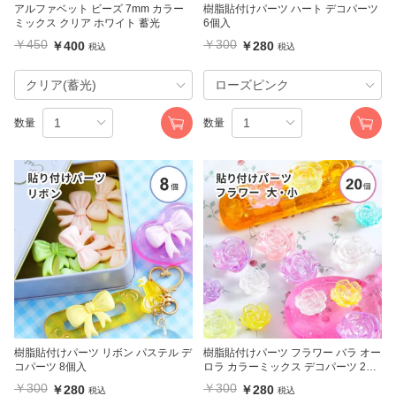
アルファベット ビーズ 7mm カラー
樹脂貼付けパーツ ハート デコパーツ
ミックス クリア ホワイト 蓄光
6個入
￥450
￥300
￥400
￥280
税込
税込
数量
数量
樹脂貼付けパーツ リボン パステル デ
樹脂貼付けパーツ フラワー バラ オー
コパーツ 8個入
ロラ カラーミックス デコパーツ 20
個入
￥300
￥300
￥280
￥280
税込
税込