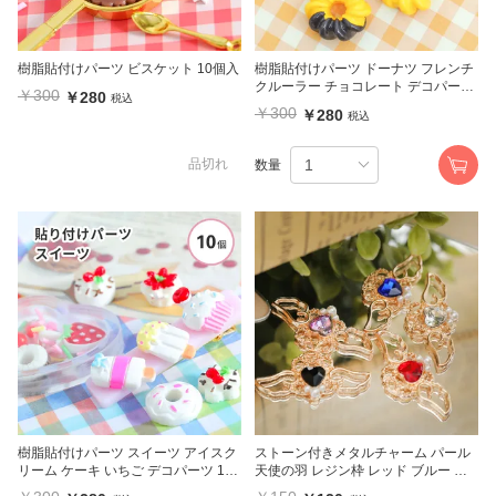
樹脂貼付けパーツ ビスケット 10個入
樹脂貼付けパーツ ドーナツ フレンチ
クルーラー チョコレート デコパーツ
￥300
￥280
税込
4個入
￥300
￥280
税込
品切れ
数量
樹脂貼付けパーツ スイーツ アイスク
ストーン付きメタルチャーム パール
リーム ケーキ いちご デコパーツ 10
天使の羽 レジン枠 レッド ブルー パ
個入
ープル ホワイト ブラック