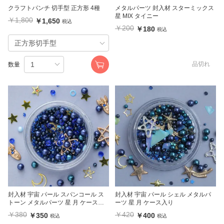
クラフトパンチ 切手型 正方形 4種
メタルパーツ 封入材 スターミックス
星 MIX タイニー
￥1,800
￥1,650
税込
￥200
￥180
税込
品切れ
数量
封入材 宇宙 パール スパンコール ス
封入材 宇宙 パール シェル メタルパ
トーン メタルパーツ 星 月 ケース入
ーツ 星 月 ケース入り
り
￥380
￥420
￥350
￥400
税込
税込