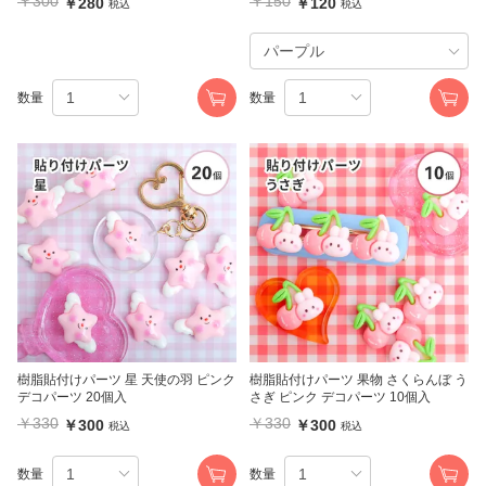
￥300
￥150
￥280
￥120
税込
税込
数量
数量
樹脂貼付けパーツ 星 天使の羽 ピンク
樹脂貼付けパーツ 果物 さくらんぼ う
デコパーツ 20個入
さぎ ピンク デコパーツ 10個入
￥330
￥330
￥300
￥300
税込
税込
数量
数量