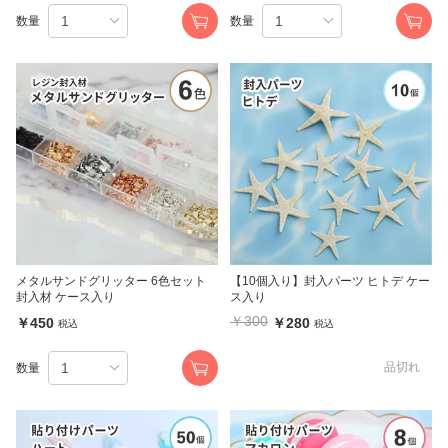
数量
数量
メタルサンドグリッター 6色セット
【10個入り】封入パーツ ヒトデ ケー
封入材 ケース入り
ス入り
￥300
￥450
￥280
税込
税込
品切れ
数量