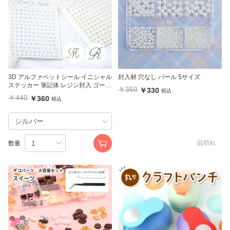
3D アルファベットシール イニシャル
封入材 穴なし パール 5サイズ
ステッカー 筆記体 レジン封入 ゴール
￥350
￥330
税込
ド シルバー(1枚入り)
￥440
￥360
税込
品切れ
数量