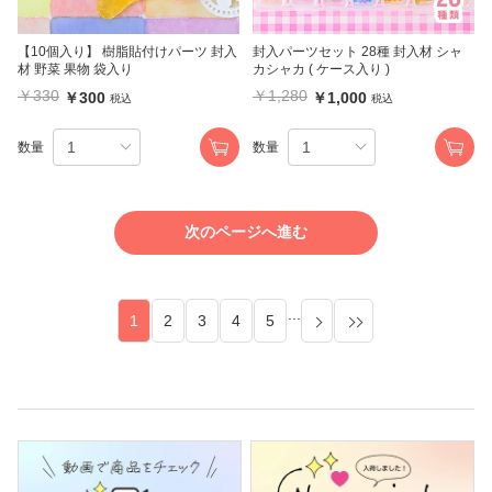
【10個入り】 樹脂貼付けパーツ 封入
封入パーツセット 28種 封入材 シャ
材 野菜 果物 袋入り
カシャカ ( ケース入り )
￥330
￥1,280
￥300
￥1,000
税込
税込
数量
数量
次のページへ進む
...
1
2
3
4
5