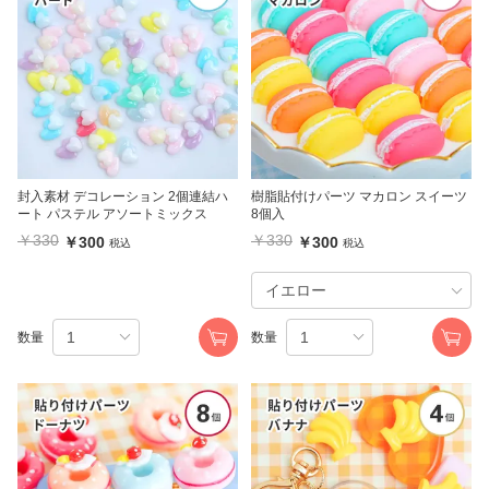
封入素材 デコレーション 2個連結ハ
樹脂貼付けパーツ マカロン スイーツ
ート パステル アソートミックス
8個入
￥330
￥330
￥300
￥300
税込
税込
数量
数量