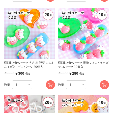
樹脂貼付けパーツ うさぎ 野菜 にんじ
樹脂貼付けパーツ 果物 いちご うさぎ
ん お眠り デコパーツ 20個入
デコパーツ 10個入
￥330
￥300
￥300
￥280
税込
税込
数量
数量