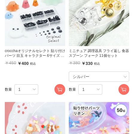
crocchaオリジナルセレクト 貼り付け
ミニチュア 調理器具 フライ返し 食器
パーツ 目玉 キャラクター 6サイズ ケ
スプーン フォーク 11個セット
ース入り 半円パール
￥450
￥380
￥400
￥330
税込
税込
数量
数量