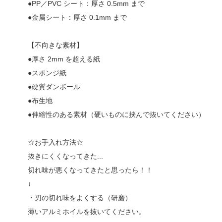
●PP／PVC シート：厚さ 0.5mm まで
●金属シート：厚さ 0.1mm まで
【不向きな素材】
●厚さ 2mm を超える紙
●スポンジ紙
●硬質ダンボール
●布生地
●伸縮性のある素材（硬いものに挟んで抜いてください）
☆お手入れ方法☆
抜きにくくなってきた...
切れ味が悪くなってきたと思ったら！！
↓
・刃の切れ味をよくする（研磨）
薄いアルミホイルを抜いてください。