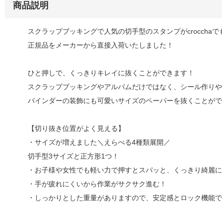
商品説明
スクラップブッキングで人気の切手型のスタンプがcrocchaで
正規品をメーカーから直接入荷いたしました！
ひと押しで、くっきりキレイに抜くことができます！
スクラップブッキングやアルバムだけではなく、シール作りや
バインダーの装飾にも可愛いサイズのペーパーを抜くことがで
【切り抜き位置がよく見える】
・サイズが増えました＼えらべる4種類展開／
切手型3サイズと正方形1つ！
・お子様や女性でも軽い力で押すとスパッと、くっきり綺麗に
・手が疲れにくいから作業がサクサク進む！
・しっかりとした重量がありますので、安定感とロック機能で