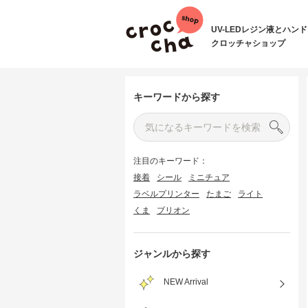
UV-LEDレジン液とハン
クロッチャショップ
キーワードから探す
注目のキーワード：
接着
シール
ミニチュア
ラベルプリンター
たまご
ライト
くま
ブリオン
ジャンルから探す
NEW Arrival