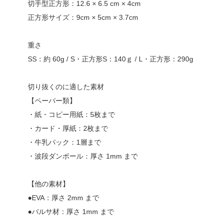
切手型正方形：12.6 × 6.5 cm × 4cm
正方形サイズ：9cm × 5cm × 3.7cm
重さ
SS：約 60g / S・正方形S：140ｇ / L・正方形：290g
切り抜くのに適した素材
【ペーパー類】
・紙・コピー用紙：5枚まで
・カード・厚紙：2枚まで
・牛乳パック：1層まで
・波段ダンボール：厚さ 1mm まで
【他の素材】
●EVA：厚さ 2mm まで
●バルサ材：厚さ 1mm まで