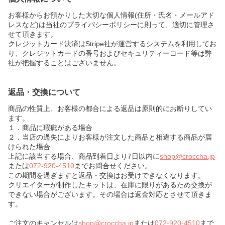
お客様からお預かりした大切な個人情報(住所・氏名・メールアド
レスなど)は当社のプライバシーポリシーに則って、適切に管理さ
せて頂きます。
クレジットカード決済はStripe社が運営するシステムを利用してお
り、クレジットカードの番号およびセキュリティーコード等は弊
社が把握することはございません。
返品・交換について
商品の性質上、お客様の都合による返品は原則的にお断りしてい
ます。
１．商品に瑕疵がある場合
２．当店の過失によりお客様が注文した商品と相違する商品が届
けられた場合
上記に該当する場合、商品到着日より7日以内に
shop@croccha.jp
または
072-920-4510
までお問合せください。
この期間を過ぎますと返品・交換はお受けできなくなります。
クリエイターが制作したキットは、在庫に限りがあるため交換が
できない場合がございます。その場合は返金対応とさせて頂きま
す。
ご注文のキャンセルは
shop@croccha.jp
または
072-920-4510
まで