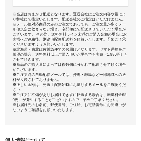
※当店はおまかせ配送となります。運送会社はご注文内容や量によ
り弊社にて指定いたします。配送会社のご指定はいただけません。
※メール便対応商品のみのご注文であっても、ご注文量が多くメー
ル便規定に収まらない場合、宅配便にて配送させていただく場合が
ございます。 その際、送料無料ライン未満のご購入金額の場合はお
客様へご連絡後、別途宅配便配送料を頂戴いたします。予めご了承
くださいますようお願いいたします。
※北海道・東北は佐川急便でのお届けとなります。ヤマト運輸をご
希望の場合、送料無料以上ご購入頂いた場合でも実費（1,980円）と
させて頂きます。
※商品のご購入量によっては複数個に分かれて配送させて頂く場合
がございます。
※ご注文時の自動配信メールでは、沖縄・離島など一部地域への送
料が反映されておりません。
※正しい金額は、発送手配開始時にお送りするメールをご確認くだ
さい。
※ご注文に不備がありお届けできずに転送する場合は、転送料金65
0円～が発生することがございますので、予めご了承ください。
※お届け先のお名前、郵便番号、ご住所、お電話番号にお間違いが
ないようご確認をお願いいたします。
個人情報について