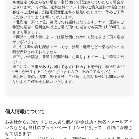
ル便規定に収まらない場合、宅配便にて配送させていただく場合が
ございます。 その際、送料無料ライン未満のご購入金額の場合はお
客様へご連絡後、別途宅配便配送料を頂戴いたします。予めご了承
くださいますようお願いいたします。
※北海道・東北は佐川急便でのお届けとなります。ヤマト運輸をご
希望の場合、送料無料以上ご購入頂いた場合でも実費（1,980円）と
させて頂きます。
※商品のご購入量によっては複数個に分かれて配送させて頂く場合
がございます。
※ご注文時の自動配信メールでは、沖縄・離島など一部地域への送
料が反映されておりません。
※正しい金額は、発送手配開始時にお送りするメールをご確認くだ
さい。
※ご注文に不備がありお届けできずに転送する場合は、転送料金65
0円～が発生することがございますので、予めご了承ください。
※お届け先のお名前、郵便番号、ご住所、お電話番号にお間違いが
ないようご確認をお願いいたします。
個人情報について
お客様からお預かりした大切な個人情報(住所・氏名・メールアド
レスなど)は当社のプライバシーポリシーに則って、適切に管理さ
せて頂きます。