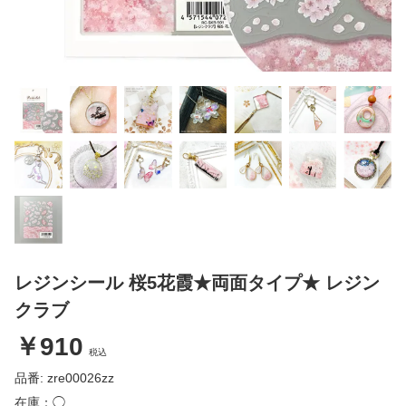
レジンシール 桜5花霞★両面タイプ★ レジン
クラブ
￥910
税込
品番: zre00026zz
在庫：◯