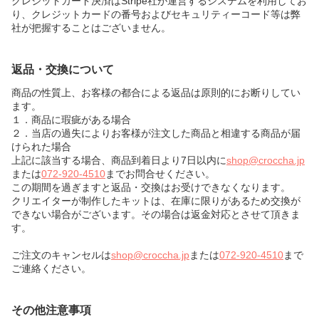
クレジットカード決済はStripe社が運営するシステムを利用してお
り、クレジットカードの番号およびセキュリティーコード等は弊
社が把握することはございません。
返品・交換について
商品の性質上、お客様の都合による返品は原則的にお断りしてい
ます。
１．商品に瑕疵がある場合
２．当店の過失によりお客様が注文した商品と相違する商品が届
けられた場合
上記に該当する場合、商品到着日より7日以内に
shop@croccha.jp
または
072-920-4510
までお問合せください。
この期間を過ぎますと返品・交換はお受けできなくなります。
クリエイターが制作したキットは、在庫に限りがあるため交換が
できない場合がございます。その場合は返金対応とさせて頂きま
す。
ご注文のキャンセルは
shop@croccha.jp
または
072-920-4510
まで
ご連絡ください。
その他注意事項