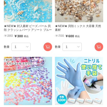
★NEW★ 封入素材 ビーズ パール 貝
★NEW★ 貝殻ミックス 大容量 天然
殻 クラッシュパーツ アソート ブルー
素材
￥380
￥700
￥300
￥600
税込
税込
数量
数量