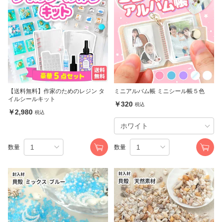
【送料無料】作家のためのレジン タ
ミニアルバム帳 ミニシール帳５色
イルシールキット
￥320
税込
￥2,980
税込
数量
数量