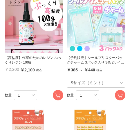
【高粘度】作家のためのレジン ぷっ
【予約販売】シールブリスターパッ
くりレジン 100g
クチャーム 3パック入り 3色 2サイズ
KIYOHARA
￥2,200
￥2,100
￥385 ～ ￥440
税込
税込
数量
数量