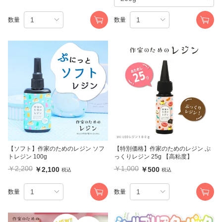
数量
数量
【ソフト】作家のためのレジン ソフ
【特別価格】作家のためのレジン ぷ
トレジン 100g
っくりレジン 25g 【高粘度】
￥2,200
￥1,000
￥2,100
￥500
税込
税込
数量
数量