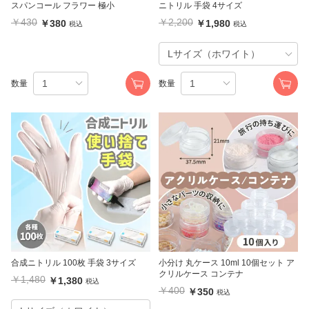
スパンコール フラワー 極小
ニトリル 手袋 4サイズ
￥430
￥2,200
￥380
￥1,980
税込
税込
数量
数量
合成ニトリル 100枚 手袋 3サイズ
小分け 丸ケース 10ml 10個セット ア
クリルケース コンテナ
￥1,480
￥1,380
税込
￥400
￥350
税込