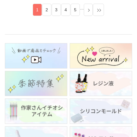
...
1
2
3
4
5