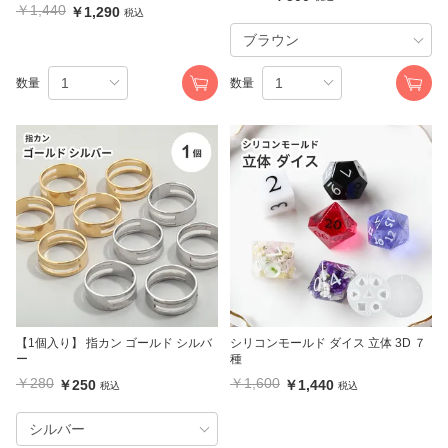
￥1,440
￥1,290
税込
数量
数量
【1個入り】 指カン ゴールド シルバ
シリコンモールド ダイス 立体 3D ７
ー
種
￥280
￥1,600
￥250
￥1,440
税込
税込