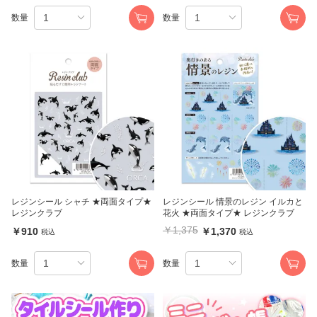
数量
数量
レジンシール シャチ ★両面タイプ★
レジンシール 情景のレジン イルカと
レジンクラブ
花火 ★両面タイプ★ レジンクラブ
￥1,375
￥910
￥1,370
税込
税込
数量
数量