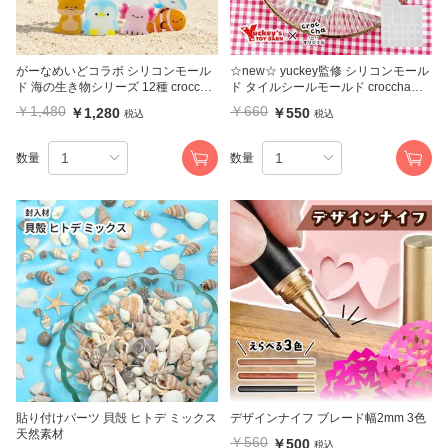
がーなめいどコラボ シリコンモール
☆new☆ yuckey監修 シリコンモール
ド 海の生き物シリーズ 12種 croccha
ド タイルシールモールド crocchaオ
オリジナル
リジナル
￥1,480
￥660
￥1,280
￥550
税込
税込
数量
数量
貼り付けパーツ 貝殻 ヒトデ ミックス
デザインナイフ ブレード幅2mm 3色
天然素材
￥560
￥500
税込