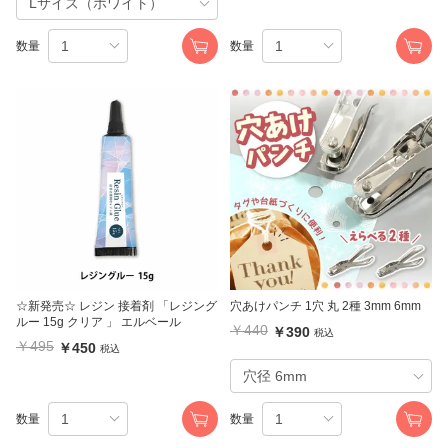
数量
数量
☆新発売☆ レジン 接着剤 「レジング
穴あけパンチ 1穴 丸 2種 3mm 6mm
ルー 15g クリア 」 エルベール
￥440
￥390
税込
￥495
￥450
税込
数量
数量