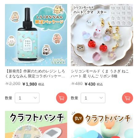
【新発売】作家のためのレジン しろ
シリコンモールド くま うさぎ ねこ
くまななみん 限定コラボパッケージ
ハート 星 りんご リボン 8種
ほくほく村のななみんず.
￥2,200
￥480
￥1,980
￥430
税込
税込
数量
数量