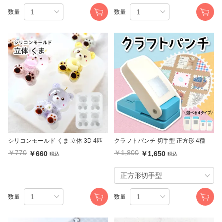
数量
数量
シリコンモールド くま 立体 3D 4匹
クラフトパンチ 切手型 正方形 4種
￥770
￥1,800
￥660
￥1,650
税込
税込
数量
数量