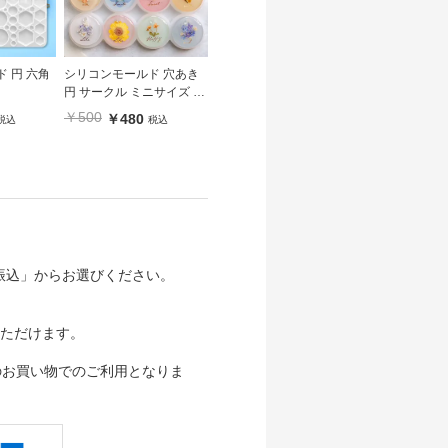
 円 六角
シリコンモールド 穴あき
円 サークル ミニサイズ フ
ラット プレート
￥500
￥480
税込
税込
行振込」からお選びください。
ただけます。
のお買い物でのご利用となりま