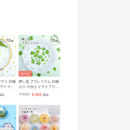
セール
マリ 10枚
押し花 ブプレリウム 10枚
ワー ケー
入り 小分け ドライフラワ
ー
￥600
￥385
税込
税込