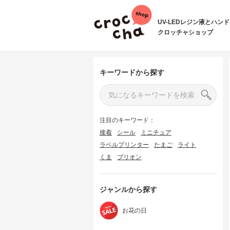
UV-LEDレジン液とハン
クロッチャショップ
キーワードから探す
注目のキーワード：
接着
シール
ミニチュア
ラベルプリンター
たまご
ライト
くま
ブリオン
ジャンルから探す
お花の日