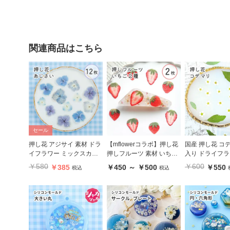
関連商品はこちら
セール
押し花 アジサイ 素材 ドラ
【mflowerコラボ】押し花
国産 押し花 コデ
イフラワー ミックスカラ
押しフルーツ 素材 いちご
入り ドライフラ
ー ブルー パープル 12枚
つぶつぶイチゴ スライス
ス入り
￥580
￥600
￥385
￥450 ～ ￥500
￥550
税込
税込
イチゴ