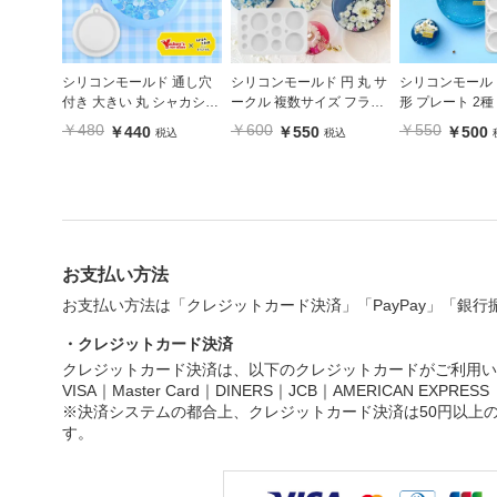
シリコンモールド 通し穴
シリコンモールド 円 丸 サ
シリコンモールド
付き 大きい 丸 シャカシャ
ークル 複数サイズ フラッ
形 プレート 2種
カ crocchaオリジナル
ト 平丸 プレート
￥480
￥600
￥550
￥440
￥550
￥500
税込
税込
お支払い方法
お支払い方法は「クレジットカード決済」「PayPay」「銀
・クレジットカード決済
クレジットカード決済は、以下のクレジットカードがご利用い
VISA｜Master Card｜DINERS｜JCB｜AMERICAN EXPRESS
※決済システムの都合上、クレジットカード決済は50円以上
す。