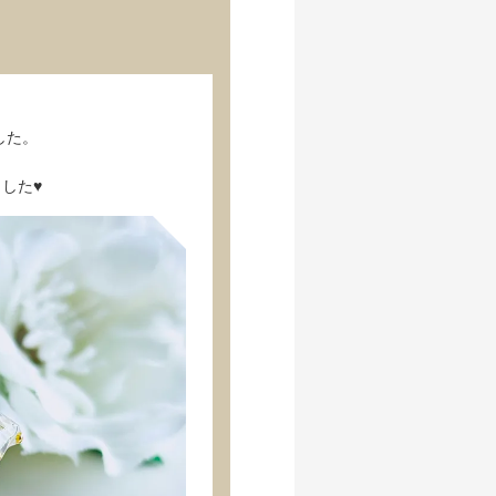
した。
した♥