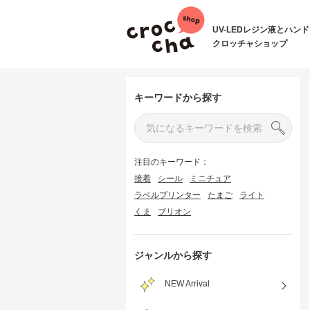
UV-LEDレジン液とハン
クロッチャショップ
キーワードから探す
注目のキーワード：
接着
シール
ミニチュア
ラベルプリンター
たまご
ライト
くま
ブリオン
ジャンルから探す
NEW Arrival