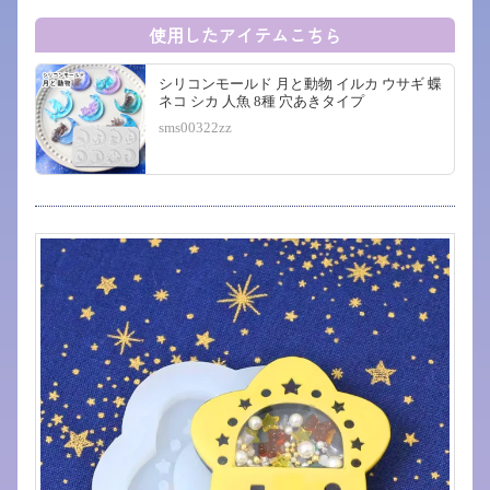
使用したアイテムこちら
シリコンモールド 月と動物 イルカ ウサギ 蝶
ネコ シカ 人魚 8種 穴あきタイプ
sms00322zz