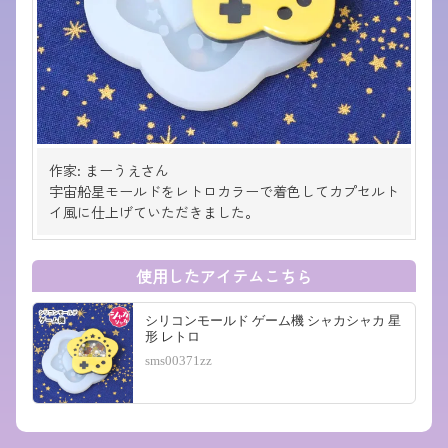
作家: まーうえさん
宇宙船星モールドをレトロカラーで着色してカプセルト
イ風に仕上げていただきました。
使用したアイテムこちら
シリコンモールド ゲーム機 シャカシャカ 星
形 レトロ
sms00371zz