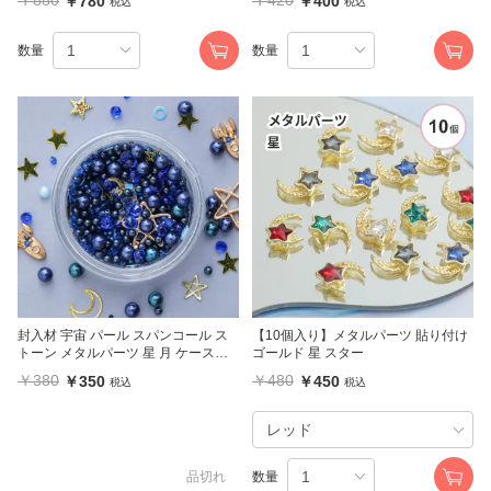
￥780
￥400
税込
税込
数量
数量
封入材 宇宙 パール スパンコール ス
【10個入り】メタルパーツ 貼り付け
トーン メタルパーツ 星 月 ケース入
ゴールド 星 スター
り
￥380
￥480
￥350
￥450
税込
税込
品切れ
数量