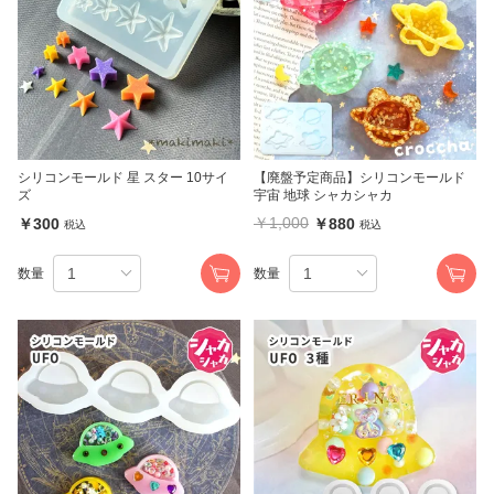
シリコンモールド 星 スター 10サイ
【廃盤予定商品】シリコンモールド
ズ
宇宙 地球 シャカシャカ
￥1,000
￥300
￥880
税込
税込
数量
数量