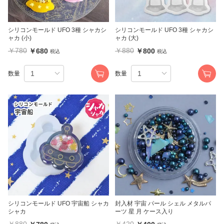
シリコンモールド UFO 3種 シャカシ
シリコンモールド UFO 3種 シャカシ
ャカ (小)
ャカ (大)
￥780
￥880
￥680
￥800
税込
税込
数量
数量
シリコンモールド UFO 宇宙船 シャカ
封入材 宇宙 パール シェル メタルパ
シャカ
ーツ 星 月 ケース入り
￥880
￥420