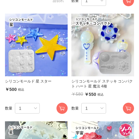
品切れ
数量
シリコンモールド 星 スター
シリコンモールド ステッキ コンパク
ト ハート 星 魔法 4種
￥500
税込
￥580
￥550
税込
数量
数量