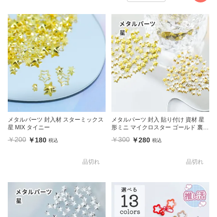
メタルパーツ 封入材 スターミックス
メタルパーツ 封入 貼り付け 資材 星
星 MIX タイニー
形ミニ マイクロスター ゴールド 裏面
シルバー スター 星
￥200
￥300
￥180
￥280
税込
税込
品切れ
品切れ