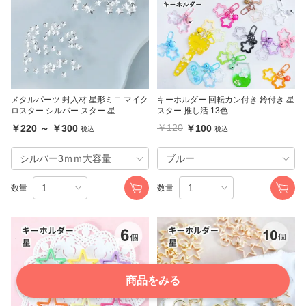
メタルパーツ 封入材 星形ミニ マイク
キーホルダー 回転カン付き 鈴付き 星
ロスター シルバー スター 星
スター 推し活 13色
￥120
￥220 ～ ￥300
￥100
税込
税込
数量
数量
商品をみる