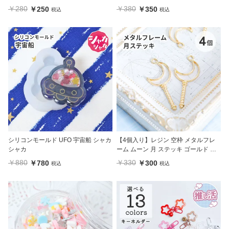
ケース入り
￥280
￥380
￥250
￥350
税込
税込
シリコンモールド UFO 宇宙船 シャカ
【4個入り】レジン 空枠 メタルフレ
シャカ
ーム ムーン 月 ステッキ ゴールド カ
ン付き
￥880
￥330
￥780
￥300
税込
税込