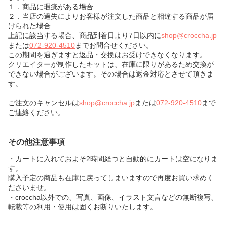
１．商品に瑕疵がある場合
２．当店の過失によりお客様が注文した商品と相違する商品が届
けられた場合
上記に該当する場合、商品到着日より7日以内に
shop@croccha.jp
または
072-920-4510
までお問合せください。
この期間を過ぎますと返品・交換はお受けできなくなります。
クリエイターが制作したキットは、在庫に限りがあるため交換が
できない場合がございます。その場合は返金対応とさせて頂きま
す。
ご注文のキャンセルは
shop@croccha.jp
または
072-920-4510
まで
ご連絡ください。
その他注意事項
・カートに入れておよそ2時間経つと自動的にカートは空になりま
す。
購入予定の商品も在庫に戻ってしまいますので再度お買い求めく
ださいませ。
・croccha以外での、写真、画像、イラスト文言などの無断複写、
転載等の利用・使用は固くお断りいたします。