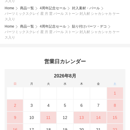
ス入り
Home
商品一覧
4周年記念セール
封入素材・パール
パーツミックスクレイ 星 月 雲 パール ストーン 封入材 シャカシャカ ケー
ス入り
Home
商品一覧
4周年記念セール
貼り付けパーツ・デコ
パーツミックスクレイ 星 月 雲 パール ストーン 封入材 シャカシャカ ケー
ス入り
営業日カレンダー
2026年8月
日
月
火
水
木
金
土
1
2
3
4
5
6
7
8
9
10
11
12
13
14
15
16
17
18
19
20
21
22