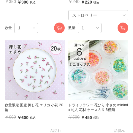
￥350
￥240
￥300
￥220
税込
税込
数量
数量
数量限定 国産 押し花 エリカ 小花 20
ドライフラワー 花びら 小さめ minimi
輪
x 封入 花材 ケース入り 6種類
￥660
￥500
￥600
￥450
税込
税込
品切れ
品切れ