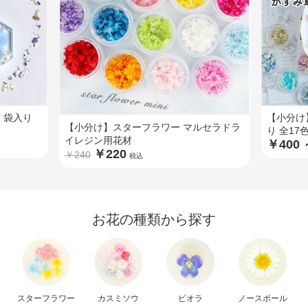
枚 袋入り
【小分け
【小分け】スターフラワー マルセラドラ
り 全17
イレジン用花材
￥400 
￥220
￥240
税込
お花の種類から探す
スターフラワー
カスミソウ
ビオラ
ノースポール