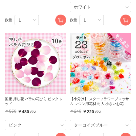
数量
数量
国産 押し花 バラの花びら ピンク レ
【小分け】 スターフラワーブロッサ
ッド
ム レジン用花材 封入 小さいお花
￥550
￥240
￥480
￥220
税込
税込