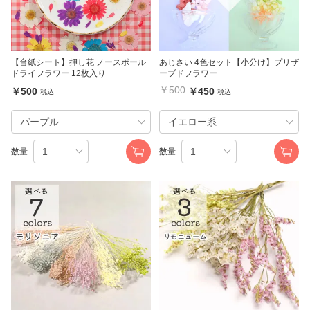
【台紙シート】押し花 ノースポール
あじさい 4色セット【小分け】プリザ
ドライフラワー 12枚入り
ーブドフラワー
￥500
￥500
￥450
税込
税込
数量
数量