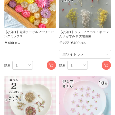
【小分け】厳選チーゼルフラワー ピ
【小分け】ソフトミニカスミ草 ラメ
ンクミックス
入り かすみ草 大地農園
￥500
￥400
￥400
税込
税込
数量
数量