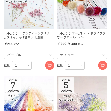
【小分け】『 アンティークプリザ・
【小分け】マーガレット ドライフラ
カスミ草』かすみ草 大地農園
ワー フロールエバー
￥350
￥500
￥300
税込
税込
数量
数量