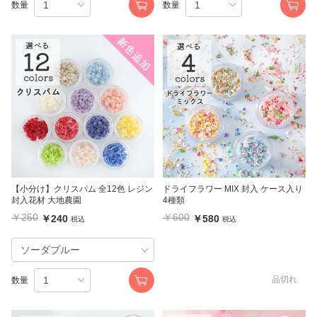
数量
数量
【小分け】クリスパム 全12色 レジン
ドライフラワー MIX 封入 ケース入り
封入花材 大地農園
4種類
￥250
￥600
￥240
￥580
税込
税込
品切れ
数量