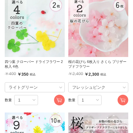
四つ葉 クローバー ドライフラワー 2
桜の花びら 6枚入り さくら プリザー
枚入 4色
ブドフラワー
￥400
￥2,400
￥350
￥2,300
税込
税込
数量
数量