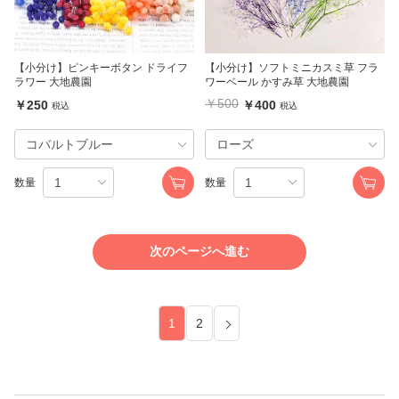
【小分け】ピンキーボタン ドライフ
【小分け】ソフトミニカスミ草 フラ
ラワー 大地農園
ワーベール かすみ草 大地農園
￥500
￥250
￥400
税込
税込
数量
数量
次のページへ進む
1
2