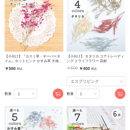
【小分け】『カスミ草・オーバータ
【小分け】 タタリカ コアトレーディ
イム』ホットピンク かすみ草 大地農
ング ドライフラワー 花材
園
￥500
￥500
￥400
税込
税込
数量
数量