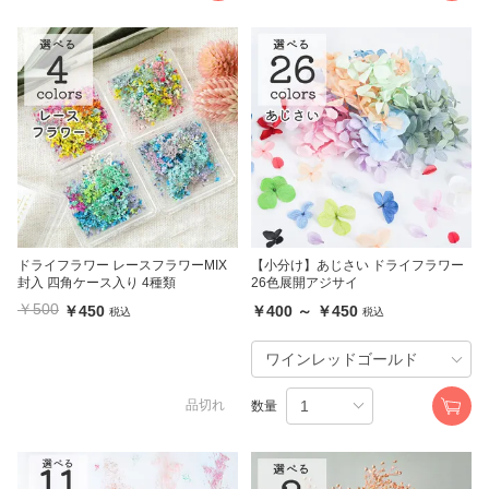
ドライフラワー レースフラワーMIX
【小分け】あじさい ドライフラワー
封入 四角ケース入り 4種類
26色展開アジサイ
￥500
￥450
￥400 ～ ￥450
税込
税込
品切れ
数量