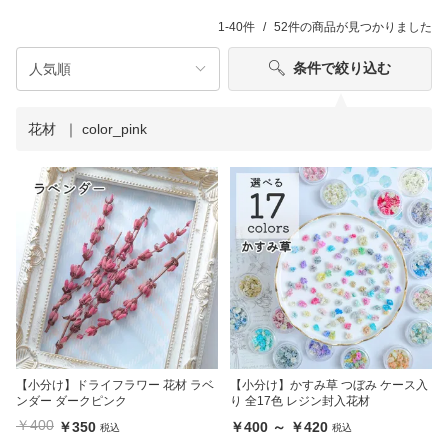
1-40件
52件
の商品が見つかりました
条件で絞り込む
花材
color_pink
【小分け】ドライフラワー 花材 ラベ
【小分け】かすみ草 つぼみ ケース入
ンダー ダークピンク
り 全17色 レジン封入花材
￥400
￥350
￥400 ～ ￥420
税込
税込