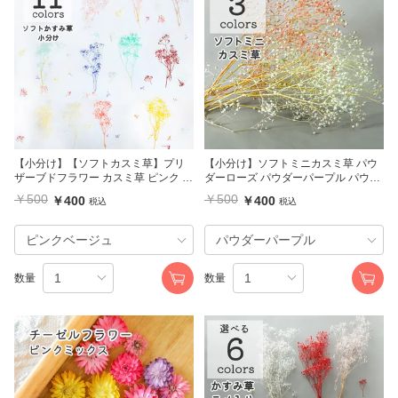
【小分け】【ソフトカスミ草】プリ
【小分け】ソフトミニカスミ草 パウ
ザーブドフラワー カスミ草 ピンク イ
ダーローズ パウダーパープル パウダ
エロー ホワイト 大地農園
ーターコイズ 大地農園
￥500
￥500
￥400
￥400
税込
税込
数量
数量