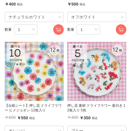
￥400
￥500
税込
税込
数量
数量
【台紙シート】押し花 ドライフラワ
押し花 素材 ドライフラワー 葉付き 1
ー ヒメジョオン 12枚入り
2枚入り 5色
￥600
￥400
￥550
￥350
税込
税込