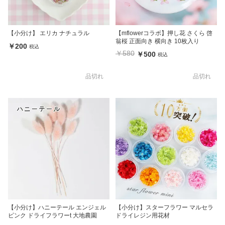
【小分け】 エリカ ナチュラル
【mflowerコラボ】押し花 さくら 啓
翁桜 正面向き 横向き 10枚入り
￥200
税込
￥580
￥500
税込
品切れ
品切れ
【小分け】ハニーテール エンジェル
【小分け】スターフラワー マルセラ
ピンク ドライフラワーt 大地農園
ドライレジン用花材