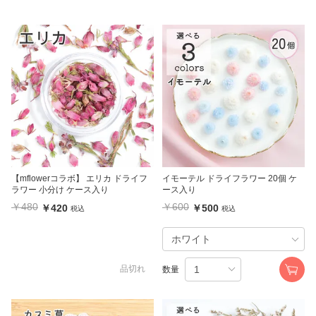
【mflowerコラボ】 エリカ ドライフ
イモーテル ドライフラワー 20個 ケ
ラワー 小分け ケース入り
ース入り
￥480
￥600
￥420
￥500
税込
税込
品切れ
数量