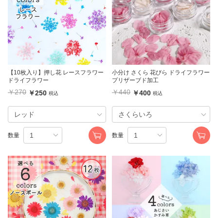
【10枚入り】押し花 レースフラワー
小分け さくら 花びら ドライフラワー
ドライフラワー
プリザーブド加工
￥270
￥440
￥250
￥400
税込
税込
数量
数量