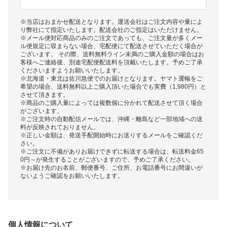
※当店はおまかせ配送となります。運送会社はご注文内容や量によ
り弊社にて指定いたします。配送会社のご指定はいただけません。
※メール便対応商品のみのご注文であっても、ご注文量が多くメー
ル便規定に収まらない場合、宅配便にて配送させていただく場合が
ございます。 その際、送料無料ライン未満のご購入金額の場合はお
客様へご連絡後、別途宅配便配送料を頂戴いたします。予めご了承
くださいますようお願いいたします。
※北海道・東北は佐川急便でのお届けとなります。ヤマト運輸をご
希望の場合、送料無料以上ご購入頂いた場合でも実費（1,980円）と
させて頂きます。
※商品のご購入量によっては複数個に分かれて配送させて頂く場合
がございます。
※ご注文時の自動配信メールでは、沖縄・離島など一部地域への送
料が反映されておりません。
※正しい金額は、発送手配開始時にお送りするメールをご確認くだ
さい。
※ご注文に不備がありお届けできずに転送する場合は、転送料金65
0円～が発生することがございますので、予めご了承ください。
※お届け先のお名前、郵便番号、ご住所、お電話番号にお間違いが
ないようご確認をお願いいたします。
個人情報について