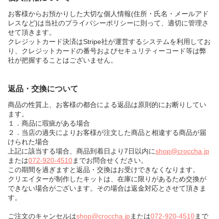
お客様からお預かりした大切な個人情報(住所・氏名・メールアド
レスなど)は当社のプライバシーポリシーに則って、適切に管理さ
せて頂きます。
クレジットカード決済はStripe社が運営するシステムを利用してお
り、クレジットカードの番号およびセキュリティーコード等は弊
社が把握することはございません。
返品・交換について
商品の性質上、お客様の都合による返品は原則的にお断りしてい
ます。
１．商品に瑕疵がある場合
２．当店の過失によりお客様が注文した商品と相違する商品が届
けられた場合
上記に該当する場合、商品到着日より7日以内に
shop@croccha.jp
または
072-920-4510
までお問合せください。
この期間を過ぎますと返品・交換はお受けできなくなります。
クリエイターが制作したキットは、在庫に限りがあるため交換が
できない場合がございます。その場合は返金対応とさせて頂きま
す。
ご注文のキャンセルは
shop@croccha.jp
または
072-920-4510
まで