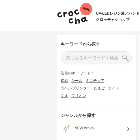
UV-LEDレジン液とハン
クロッチャショップ
キーワードから探す
注目のキーワード：
接着
シール
ミニチュア
ラベルプリンター
たまご
ライト
くま
ブリオン
ジャンルから探す
NEW Arrival