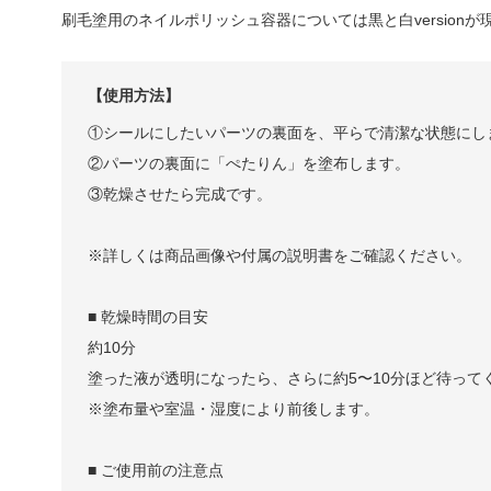
刷毛塗用のネイルポリッシュ容器については黒と白version
【使用方法】
①シールにしたいパーツの裏面を、平らで清潔な状態にし
②パーツの裏面に「ぺたりん」を塗布します。
③乾燥させたら完成です。
※詳しくは商品画像や付属の説明書をご確認ください。
■ 乾燥時間の目安
約10分
塗った液が透明になったら、さらに約5〜10分ほど待って
※塗布量や室温・湿度により前後します。
■ ご使用前の注意点