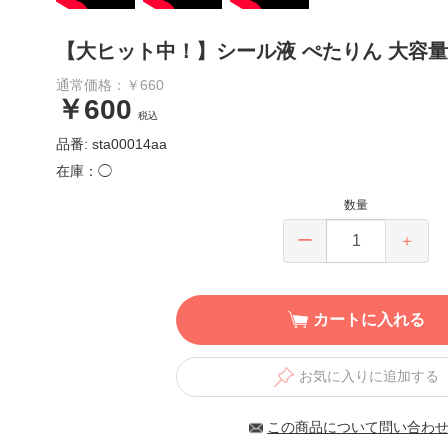
【大ヒット中！】シール液 ぺたりん 大容量2
通常価格：￥660
￥600
税込
品番: sta00014aa
在庫：◯
数量
ー
＋
カートに入れる
お気に入りに追加する
この商品について問い合わ