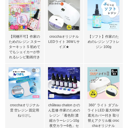
【同梱不可】作家の
crocchaオリジナル
【ソフト】作家のた
ためのレジン スター
LEDライト 36W Lサ
めのレジン ソフトレ
ターキット S 初めて
イズ★
ジン 100g
でもシェイカーが作
れるレシピ動画付き
crocchaオリジナル
château chaton かの
360° ライト ダブル
雲 空レジン 固定用
ん監修 作家のための
ライトLED 最大60W
ねりけし
レジン 「着色剤 濃
遮光カバー付き 取り
縮カラーレジン10g
替えアクリル板 croc
夜空カラー6色」セ
chaオリジナル