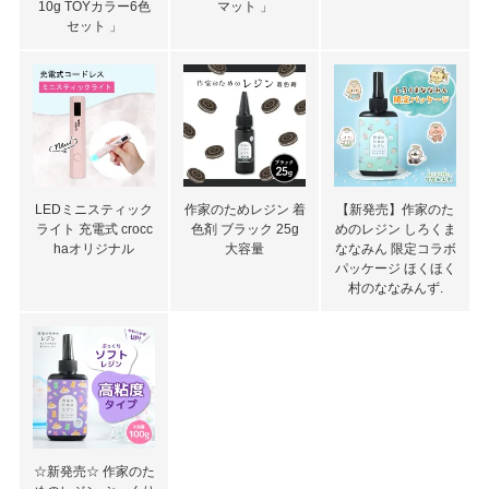
10g TOYカラー6色
マット 」
セット 」
LEDミニスティック
作家のためレジン 着
【新発売】作家のた
ライト 充電式 crocc
色剤 ブラック 25g
めのレジン しろくま
haオリジナル
大容量
ななみん 限定コラボ
パッケージ ほくほく
村のななみんず.
☆新発売☆ 作家のた