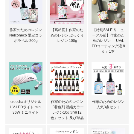
作家のためのレジン
【高粘度】作家のた
【特別SALE リニュ
Nelconeco 限定コラ
めのレジン ぷっくり
ーアル前】作家のた
ボラベル 200g
レジン 100g
めのレジン 「 UV/L
EDコーティング液 8
g 」1本
crocchaオリジナル
作家のためのレジン
作家のためのレジン
UV-LEDライト mini
「着色剤 濃縮カラー
人気3点セット
36W ミニライト
レジン10g 定番12
色」セット 及び単品