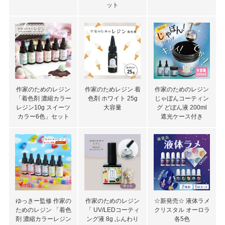
ット
作家のためのレジン
作家のためレジン 着
作家のためのレジン
「着色剤 濃縮カラー
色剤 ホワイト 25g
じゃぼんコーティン
レジン10g スイーツ
大容量
グ どぼん液 200ml
カラー6色」セット
遮光ケース付き
ゆっきー監修 作家の
作家のためのレジン
☆新発売☆ 液体ラメ
ためのレジン 「着色
「 UV/LEDコーティ
クリスタル オーロラ
剤 濃縮カラーレジン
ング液 8g ふんわり
各5色