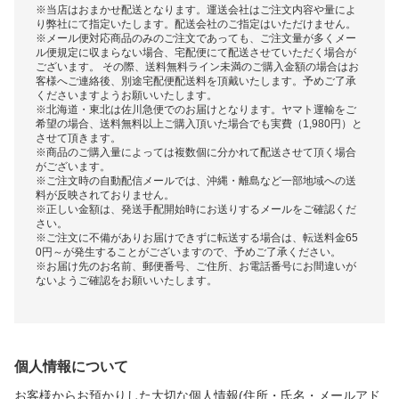
※当店はおまかせ配送となります。運送会社はご注文内容や量によ
り弊社にて指定いたします。配送会社のご指定はいただけません。
※メール便対応商品のみのご注文であっても、ご注文量が多くメー
ル便規定に収まらない場合、宅配便にて配送させていただく場合が
ございます。 その際、送料無料ライン未満のご購入金額の場合はお
客様へご連絡後、別途宅配便配送料を頂戴いたします。予めご了承
くださいますようお願いいたします。
※北海道・東北は佐川急便でのお届けとなります。ヤマト運輸をご
希望の場合、送料無料以上ご購入頂いた場合でも実費（1,980円）と
させて頂きます。
※商品のご購入量によっては複数個に分かれて配送させて頂く場合
がございます。
※ご注文時の自動配信メールでは、沖縄・離島など一部地域への送
料が反映されておりません。
※正しい金額は、発送手配開始時にお送りするメールをご確認くだ
さい。
※ご注文に不備がありお届けできずに転送する場合は、転送料金65
0円～が発生することがございますので、予めご了承ください。
※お届け先のお名前、郵便番号、ご住所、お電話番号にお間違いが
ないようご確認をお願いいたします。
個人情報について
お客様からお預かりした大切な個人情報(住所・氏名・メールアド