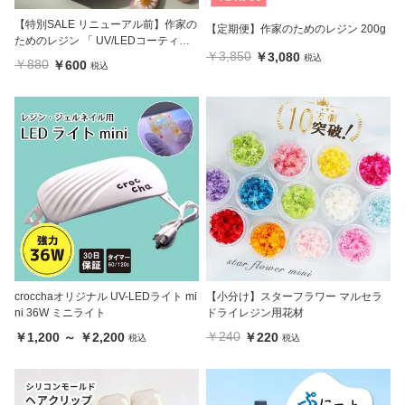
【特別SALE リニューアル前】作家の
【定期便】作家のためのレジン 200g
ためのレジン 「 UV/LEDコーティン
￥3,850
￥3,080
グ液 8g 」1本
税込
￥880
￥600
税込
crocchaオリジナル UV-LEDライト mi
【小分け】スターフラワー マルセラ
ni 36W ミニライト
ドライレジン用花材
￥240
￥1,200 ～ ￥2,200
￥220
税込
税込