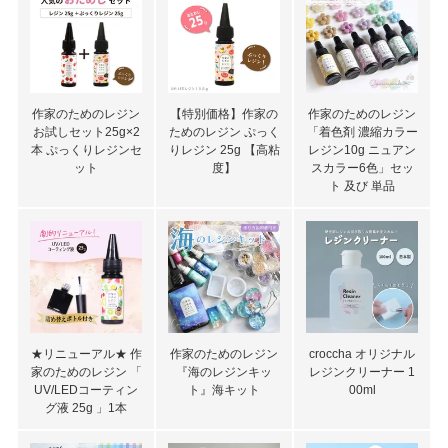
作家のためのレジン
【特別価格】作家の
作家のためのレジン
お試しセット25g×2
ためのレジン ぷっく
「着色剤 濃縮カラー
本 ぷっくりレジンセ
りレジン 25g 【高粘
レジン10g ニュアン
ット
度】
スカラー6色」セッ
ト 及び 単品
★リニューアル★ 作
作家のためのレジン
croccha オリジナル
家のためのレジン 「
『海のレジンキッ
レジンクリーナー 1
UV/LEDコーティン
ト』海キット
00ml
グ液 25g 」1本