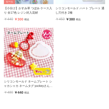
セール
【小分け】かすみ草 つぼみ ケース入
シリコンモールド ハート プレート 通
り 全17色 レジン封入花材
し穴付き 2種
￥440
￥450
￥300
￥380
税込
税込
シリコンモールド ネームプレート シ
ャカシャカ ネームタグ yuckeyさん監
修 crocchaオリジナル
￥480
￥440
税込