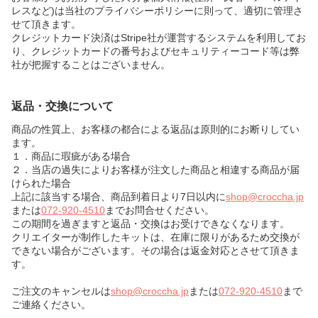
レスなど)は当社のプライバシーポリシーに則って、適切に管理さ
せて頂きます。
クレジットカード決済はStripe社が運営するシステムを利用してお
り、クレジットカードの番号およびセキュリティーコード等は弊
社が把握することはございません。
返品・交換について
商品の性質上、お客様の都合による返品は原則的にお断りしてい
ます。
１．商品に瑕疵がある場合
２．当店の過失によりお客様が注文した商品と相違する商品が届
けられた場合
上記に該当する場合、商品到着日より7日以内に
shop@croccha.jp
または
072-920-4510
までお問合せください。
この期間を過ぎますと返品・交換はお受けできなくなります。
クリエイターが制作したキットは、在庫に限りがあるため交換が
できない場合がございます。その場合は返金対応とさせて頂きま
す。
ご注文のキャンセルは
shop@croccha.jp
または
072-920-4510
まで
ご連絡ください。