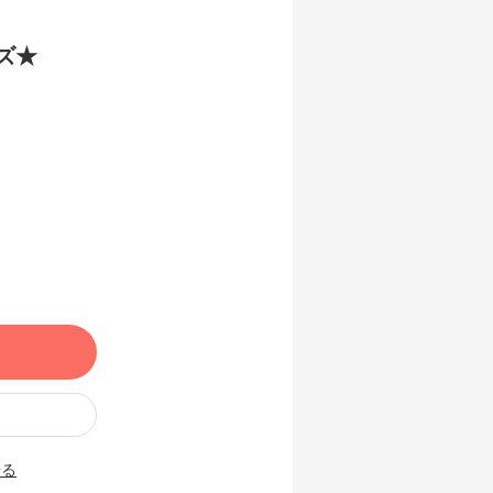
イズ★
せる