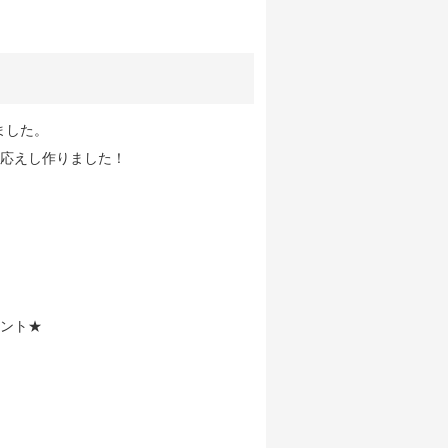
しました。
応えし作りました！
イント★