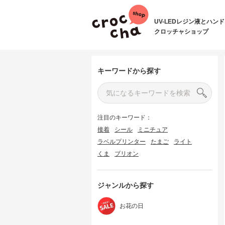
UV-LEDレジン液とハン
クロッチャショップ
キーワードから探す
注目のキーワード：
接着
シール
ミニチュア
ラベルプリンター
たまご
ライト
くま
ブリオン
ジャンルから探す
お花の日