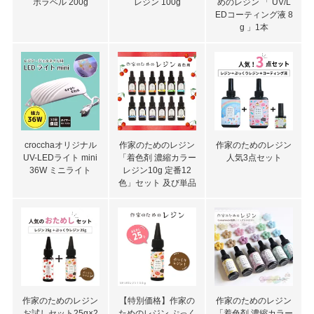
ボラベル 200g
レジン 100g
めのレジン 「 UV/L
EDコーティング液 8
g 」1本
crocchaオリジナル
作家のためのレジン
作家のためのレジン
UV-LEDライト mini
「着色剤 濃縮カラー
人気3点セット
36W ミニライト
レジン10g 定番12
色」セット 及び単品
作家のためのレジン
【特別価格】作家の
作家のためのレジン
お試しセット25g×2
ためのレジン ぷっく
「着色剤 濃縮カラー