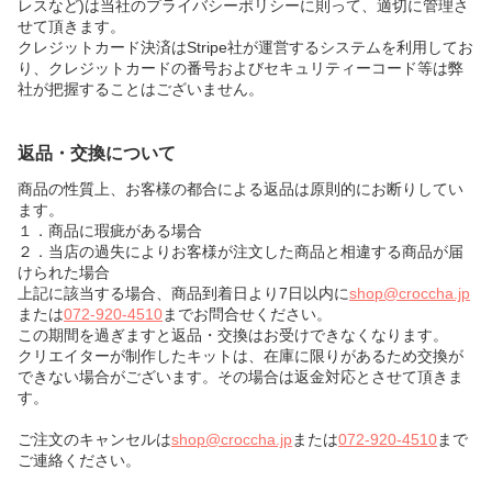
レスなど)は当社のプライバシーポリシーに則って、適切に管理さ
せて頂きます。
クレジットカード決済はStripe社が運営するシステムを利用してお
り、クレジットカードの番号およびセキュリティーコード等は弊
社が把握することはございません。
返品・交換について
商品の性質上、お客様の都合による返品は原則的にお断りしてい
ます。
１．商品に瑕疵がある場合
２．当店の過失によりお客様が注文した商品と相違する商品が届
けられた場合
上記に該当する場合、商品到着日より7日以内に
shop@croccha.jp
または
072-920-4510
までお問合せください。
この期間を過ぎますと返品・交換はお受けできなくなります。
クリエイターが制作したキットは、在庫に限りがあるため交換が
できない場合がございます。その場合は返金対応とさせて頂きま
す。
ご注文のキャンセルは
shop@croccha.jp
または
072-920-4510
まで
ご連絡ください。