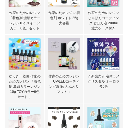
作家のためのレジン
作家のためレジン 着
作家のためのレジン
「着色剤 濃縮カラー
色剤 ホワイト 25g
じゃぼんコーティン
レジン10g スイーツ
大容量
グ どぼん液 200ml
カラー6色」セット
遮光ケース付き
ゆっきー監修 作家の
作家のためのレジン
☆新発売☆ 液体ラメ
ためのレジン 「着色
「 UV/LEDコーティ
クリスタル オーロラ
剤 濃縮カラーレジン
ング液 8g ふんわり
各5色
10g TOYカラー6色
マット 」
セット 」