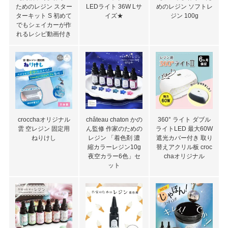
ためのレジン スター
LEDライト 36W Lサ
めのレジン ソフトレ
ターキット S 初めて
イズ★
ジン 100g
でもシェイカーが作
れるレシピ動画付き
crocchaオリジナル
château chaton かの
360° ライト ダブル
雲 空レジン 固定用
ん監修 作家のための
ライトLED 最大60W
ねりけし
レジン 「着色剤 濃
遮光カバー付き 取り
縮カラーレジン10g
替えアクリル板 croc
夜空カラー6色」セ
chaオリジナル
ット