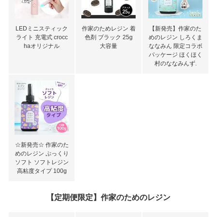
LEDミニスティック
作家のためレジン 着
【新発売】作家のた
ライト 充電式 crocc
色剤 ブラック 25g
めのレジン しろくま
haオリジナル
大容量
ななみん 限定コラボ
パッケージ ほくほく
村のななみんず.
☆新発売☆ 作家のた
めのレジン ぷっくり
ソフト ソフトレジン
高粘度タイプ 100g
【定期便限定】作家のためのレジン