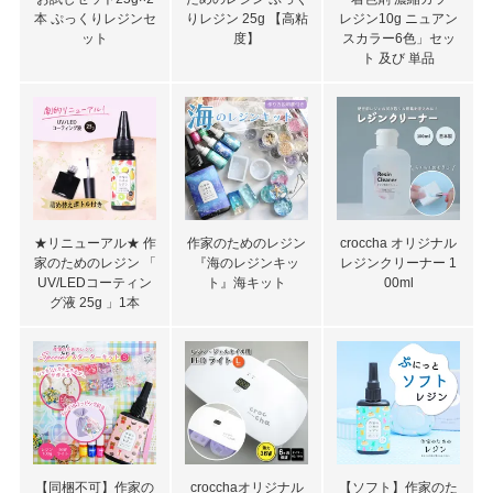
本 ぷっくりレジンセ
りレジン 25g 【高粘
レジン10g ニュアン
ット
度】
スカラー6色」セッ
ト 及び 単品
★リニューアル★ 作
作家のためのレジン
croccha オリジナル
家のためのレジン 「
『海のレジンキッ
レジンクリーナー 1
UV/LEDコーティン
ト』海キット
00ml
グ液 25g 」1本
【同梱不可】作家の
crocchaオリジナル
【ソフト】作家のた