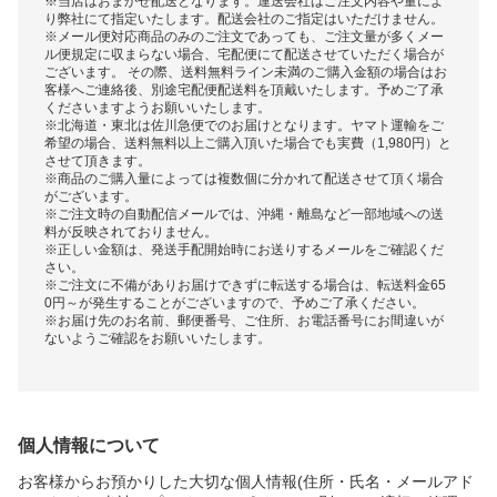
※当店はおまかせ配送となります。運送会社はご注文内容や量によ
り弊社にて指定いたします。配送会社のご指定はいただけません。
※メール便対応商品のみのご注文であっても、ご注文量が多くメー
ル便規定に収まらない場合、宅配便にて配送させていただく場合が
ございます。 その際、送料無料ライン未満のご購入金額の場合はお
客様へご連絡後、別途宅配便配送料を頂戴いたします。予めご了承
くださいますようお願いいたします。
※北海道・東北は佐川急便でのお届けとなります。ヤマト運輸をご
希望の場合、送料無料以上ご購入頂いた場合でも実費（1,980円）と
させて頂きます。
※商品のご購入量によっては複数個に分かれて配送させて頂く場合
がございます。
※ご注文時の自動配信メールでは、沖縄・離島など一部地域への送
料が反映されておりません。
※正しい金額は、発送手配開始時にお送りするメールをご確認くだ
さい。
※ご注文に不備がありお届けできずに転送する場合は、転送料金65
0円～が発生することがございますので、予めご了承ください。
※お届け先のお名前、郵便番号、ご住所、お電話番号にお間違いが
ないようご確認をお願いいたします。
個人情報について
お客様からお預かりした大切な個人情報(住所・氏名・メールアド