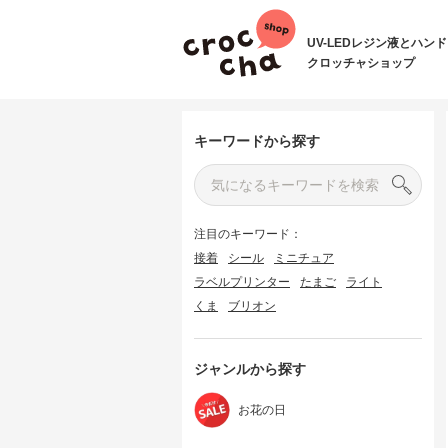
UV-LEDレジン液とハン
クロッチャショップ
キーワードから探す
注目のキーワード：
接着
シール
ミニチュア
ラベルプリンター
たまご
ライト
くま
ブリオン
ジャンルから探す
お花の日