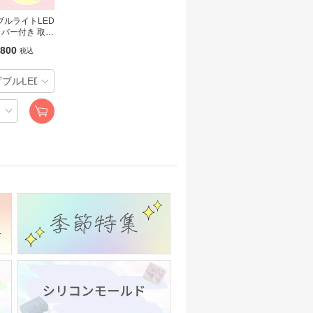
ダブルライトLED
カバー付き 取り
rocchaオリ
800
税込