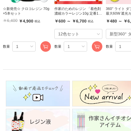
☆新発売☆ クロコレジン 70g
作家のためのレジン 「着色剤
360° ライト 
×5本セット
濃縮カラーレジン10g 定番12
最大60W 遮光
色」セット 及び単品
替えアクリル板 c
￥6,400
￥4,900
￥600 ～ ￥6,700
￥480 ～ ￥6,
税込
税込
ジナル
数量
数量
数量