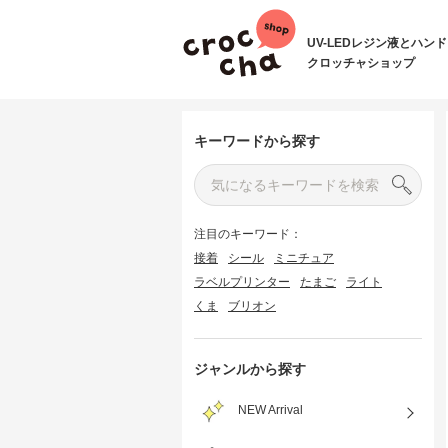
UV-LEDレジン液とハン
クロッチャショップ
キーワードから探す
注目のキーワード：
接着
シール
ミニチュア
ラベルプリンター
たまご
ライト
くま
ブリオン
ジャンルから探す
NEW Arrival