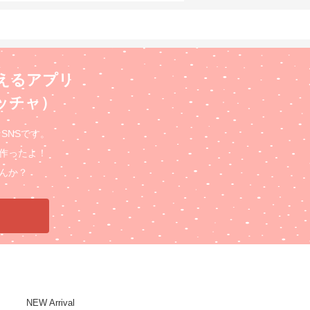
えるアプリ
ロッチャ）
るSNSです。
作ったよ！
んか？
NEW Arrival