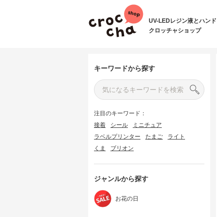
UV-LEDレジン液とハン
クロッチャショップ
キーワードから探す
注目のキーワード：
接着
シール
ミニチュア
ラベルプリンター
たまご
ライト
くま
ブリオン
ジャンルから探す
お花の日