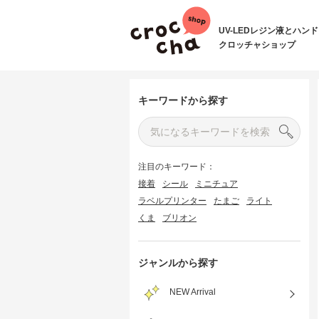
UV-LEDレジン液とハン
クロッチャショップ
キーワードから探す
注目のキーワード：
接着
シール
ミニチュア
ラベルプリンター
たまご
ライト
くま
ブリオン
ジャンルから探す
NEW Arrival