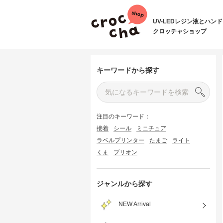
UV-LEDレジン液とハン
クロッチャショップ
キーワードから探す
注目のキーワード：
接着
シール
ミニチュア
ラベルプリンター
たまご
ライト
くま
ブリオン
ジャンルから探す
NEW Arrival