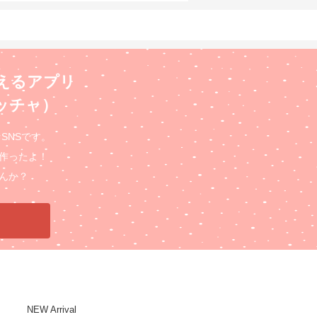
えるアプリ
ロッチャ）
るSNSです。
作ったよ！
んか？
NEW Arrival