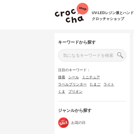
UV-LEDレジン液とハン
クロッチャショップ
キーワードから探す
注目のキーワード：
接着
シール
ミニチュア
ラベルプリンター
たまご
ライト
くま
ブリオン
ジャンルから探す
お花の日