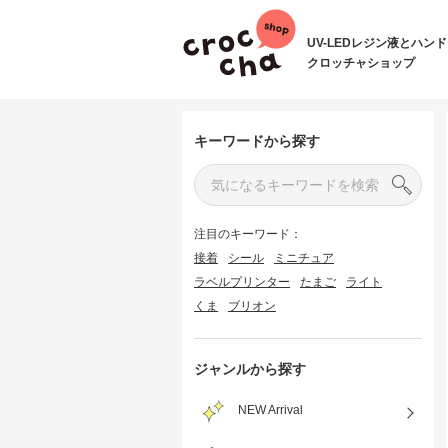
UV-LEDレジン液とハン
クロッチャショップ
キーワードから探す
注目のキーワード：
接着
シール
ミニチュア
ラベルプリンター
たまご
ライト
くま
ブリオン
ジャンルから探す
NEW Arrival