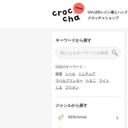
UV-LEDレジン液とハン
クロッチャショップ
キーワードから探す
注目のキーワード：
接着
シール
ミニチュア
ラベルプリンター
たまご
ライト
くま
ブリオン
ジャンルから探す
NEW Arrival