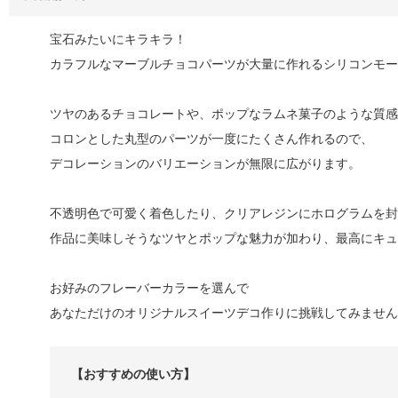
宝石みたいにキラキラ！
カラフルなマーブルチョコパーツが大量に作れるシリコンモー
ツヤのあるチョコレートや、ポップなラムネ菓子のような質感
コロンとした丸型のパーツが一度にたくさん作れるので、
デコレーションのバリエーションが無限に広がります。
不透明色で可愛く着色したり、クリアレジンにホログラムを封
作品に美味しそうなツヤとポップな魅力が加わり、最高にキュ
お好みのフレーバーカラーを選んで
あなただけのオリジナルスイーツデコ作りに挑戦してみません
【おすすめの使い方】