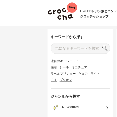
UV-LEDレジン液とハン
クロッチャショップ
キーワードから探す
注目のキーワード：
接着
シール
ミニチュア
ラベルプリンター
たまご
ライト
くま
ブリオン
ジャンルから探す
NEW Arrival