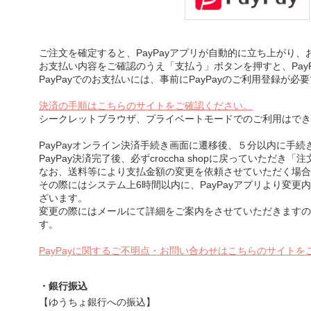
ご注文を確定すると、PayPayアプリが自動的に立ち上がり
お支払い内容をご確認のうえ「支払う」ボタンを押すと、Pay
PayPayでのお支払いには、事前にPayPayのご利用登録が必
決済の手順はこちらのサイトをご確認ください。
シークレットブラウザ、プライベートモードでのご利用はでき
PayPayオンライン決済手続き画面に遷移後、５分以内に手
PayPay決済完了後、必ずcroccha shopに戻っていただ
なお、送料等により支払金額の変更を依頼させていただく場合
その際にはシステム上6時間以内に、PayPayアプリより変更
ざいます。
変更の際にはメールにて詳細をご案内をさせていただきますの
す。
PayPayに関するご不明点・お問い合わせはこちらのサイトを
・銀行振込
【ゆうちょ銀行への振込】