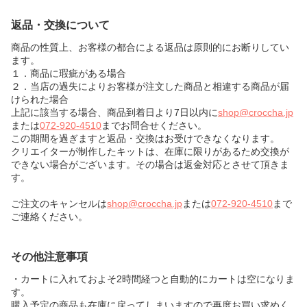
返品・交換について
商品の性質上、お客様の都合による返品は原則的にお断りしてい
ます。
１．商品に瑕疵がある場合
２．当店の過失によりお客様が注文した商品と相違する商品が届
けられた場合
上記に該当する場合、商品到着日より7日以内に
shop@croccha.jp
または
072-920-4510
までお問合せください。
この期間を過ぎますと返品・交換はお受けできなくなります。
クリエイターが制作したキットは、在庫に限りがあるため交換が
できない場合がございます。その場合は返金対応とさせて頂きま
す。
ご注文のキャンセルは
shop@croccha.jp
または
072-920-4510
まで
ご連絡ください。
その他注意事項
・カートに入れておよそ2時間経つと自動的にカートは空になりま
す。
購入予定の商品も在庫に戻ってしまいますので再度お買い求めく