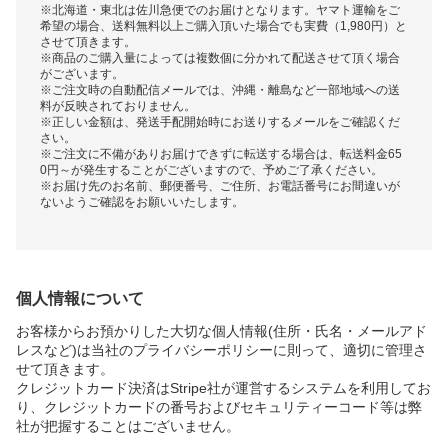
※北海道・東北は佐川急便でのお届けとなります。ヤマト運輸をご
希望の場合、送料無料以上ご購入頂いた場合でも実費（1,980円）と
させて頂きます。
※商品のご購入量によっては複数個に分かれて配送させて頂く場合
がございます。
※ご注文時の自動配信メールでは、沖縄・離島など一部地域への送
料が反映されておりません。
※正しい金額は、発送手配開始時にお送りするメールをご確認くだ
さい。
※ご注文に不備がありお届けできずに転送する場合は、転送料金65
0円～が発生することがございますので、予めご了承ください。
※お届け先のお名前、郵便番号、ご住所、お電話番号にお間違いが
ないようご確認をお願いいたします。
個人情報について
お客様からお預かりした大切な個人情報(住所・氏名・メールアド
レスなど)は当社のプライバシーポリシーに則って、適切に管理さ
せて頂きます。
クレジットカード決済はStripe社が運営するシステムを利用してお
り、クレジットカードの番号およびセキュリティーコード等は弊
社が把握することはございません。