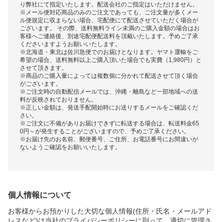
り弊社にて指定いたします。配送会社のご指定はいただけません。
※メール便対応商品のみのご注文であっても、ご注文量が多くメー
ル便規定に収まらない場合、宅配便にて配送させていただく場合が
ございます。 その際、送料無料ライン未満のご購入金額の場合はお
客様へご連絡後、別途宅配便配送料を頂戴いたします。予めご了承
くださいますようお願いいたします。
※北海道・東北は佐川急便でのお届けとなります。ヤマト運輸をご
希望の場合、送料無料以上ご購入頂いた場合でも実費（1,980円）と
させて頂きます。
※商品のご購入量によっては複数個に分かれて配送させて頂く場合
がございます。
※ご注文時の自動配信メールでは、沖縄・離島など一部地域への送
料が反映されておりません。
※正しい金額は、発送手配開始時にお送りするメールをご確認くだ
さい。
※ご注文に不備がありお届けできずに転送する場合は、転送料金65
0円～が発生することがございますので、予めご了承ください。
※お届け先のお名前、郵便番号、ご住所、お電話番号にお間違いが
ないようご確認をお願いいたします。
個人情報について
お客様からお預かりした大切な個人情報(住所・氏名・メールアド
レスなど)は当社のプライバシーポリシーに則って、適切に管理さ