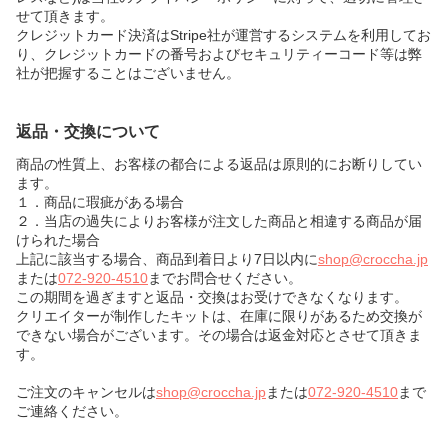
せて頂きます。
クレジットカード決済はStripe社が運営するシステムを利用してお
り、クレジットカードの番号およびセキュリティーコード等は弊
社が把握することはございません。
返品・交換について
商品の性質上、お客様の都合による返品は原則的にお断りしてい
ます。
１．商品に瑕疵がある場合
２．当店の過失によりお客様が注文した商品と相違する商品が届
けられた場合
上記に該当する場合、商品到着日より7日以内に
shop@croccha.jp
または
072-920-4510
までお問合せください。
この期間を過ぎますと返品・交換はお受けできなくなります。
クリエイターが制作したキットは、在庫に限りがあるため交換が
できない場合がございます。その場合は返金対応とさせて頂きま
す。
ご注文のキャンセルは
shop@croccha.jp
または
072-920-4510
まで
ご連絡ください。