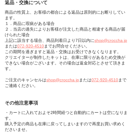
返品・交換について
商品の性質上、お客様の都合による返品は原則的にお断りしてい
ます。
１．商品に瑕疵がある場合
２．当店の過失によりお客様が注文した商品と相違する商品が届
けられた場合
上記に該当する場合、商品到着日より7日以内に
shop@croccha.jp
または
072-920-4510
までお問合せください。
この期間を過ぎますと返品・交換はお受けできなくなります。
クリエイターが制作したキットは、在庫に限りがあるため交換が
できない場合がございます。その場合は返金対応とさせて頂きま
す。
ご注文のキャンセルは
shop@croccha.jp
または
072-920-4510
まで
ご連絡ください。
その他注意事項
・カートに入れておよそ2時間経つと自動的にカートは空になりま
す。
購入予定の商品も在庫に戻ってしまいますので再度お買い求めく
ださいませ。