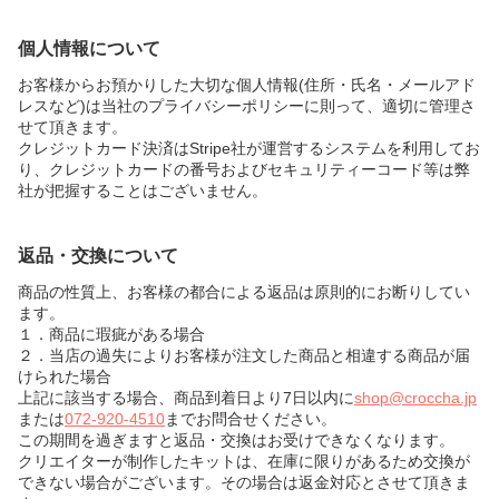
個人情報について
お客様からお預かりした大切な個人情報(住所・氏名・メールアド
レスなど)は当社のプライバシーポリシーに則って、適切に管理さ
せて頂きます。
クレジットカード決済はStripe社が運営するシステムを利用してお
り、クレジットカードの番号およびセキュリティーコード等は弊
社が把握することはございません。
返品・交換について
商品の性質上、お客様の都合による返品は原則的にお断りしてい
ます。
１．商品に瑕疵がある場合
２．当店の過失によりお客様が注文した商品と相違する商品が届
けられた場合
上記に該当する場合、商品到着日より7日以内に
shop@croccha.jp
または
072-920-4510
までお問合せください。
この期間を過ぎますと返品・交換はお受けできなくなります。
クリエイターが制作したキットは、在庫に限りがあるため交換が
できない場合がございます。その場合は返金対応とさせて頂きま