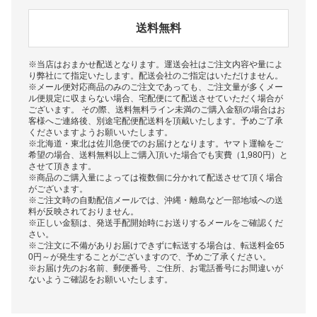
送料無料
※当店はおまかせ配送となります。運送会社はご注文内容や量によ
り弊社にて指定いたします。配送会社のご指定はいただけません。
※メール便対応商品のみのご注文であっても、ご注文量が多くメー
ル便規定に収まらない場合、宅配便にて配送させていただく場合が
ございます。 その際、送料無料ライン未満のご購入金額の場合はお
客様へご連絡後、別途宅配便配送料を頂戴いたします。予めご了承
くださいますようお願いいたします。
※北海道・東北は佐川急便でのお届けとなります。ヤマト運輸をご
希望の場合、送料無料以上ご購入頂いた場合でも実費（1,980円）と
させて頂きます。
※商品のご購入量によっては複数個に分かれて配送させて頂く場合
がございます。
※ご注文時の自動配信メールでは、沖縄・離島など一部地域への送
料が反映されておりません。
※正しい金額は、発送手配開始時にお送りするメールをご確認くだ
さい。
※ご注文に不備がありお届けできずに転送する場合は、転送料金65
0円～が発生することがございますので、予めご了承ください。
※お届け先のお名前、郵便番号、ご住所、お電話番号にお間違いが
ないようご確認をお願いいたします。