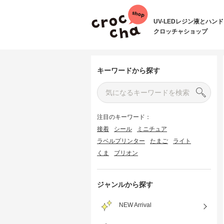
UV-LEDレジン液とハン
クロッチャショップ
キーワードから探す
注目のキーワード：
接着
シール
ミニチュア
ラベルプリンター
たまご
ライト
くま
ブリオン
ジャンルから探す
NEW Arrival