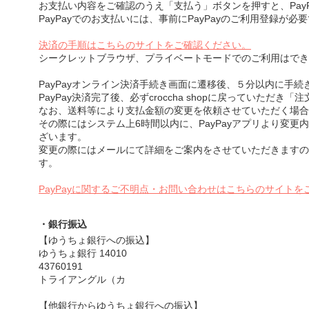
お支払い内容をご確認のうえ「支払う」ボタンを押すと、Pay
PayPayでのお支払いには、事前にPayPayのご利用登録が必
決済の手順はこちらのサイトをご確認ください。
シークレットブラウザ、プライベートモードでのご利用はでき
PayPayオンライン決済手続き画面に遷移後、５分以内に手
PayPay決済完了後、必ずcroccha shopに戻っていただ
なお、送料等により支払金額の変更を依頼させていただく場合
その際にはシステム上6時間以内に、PayPayアプリより変更
ざいます。
変更の際にはメールにて詳細をご案内をさせていただきますの
す。
PayPayに関するご不明点・お問い合わせはこちらのサイトを
・銀行振込
【ゆうちょ銀行への振込】
ゆうちょ銀行 14010
43760191
トライアングル（カ
【他銀行からゆうちょ銀行への振込】