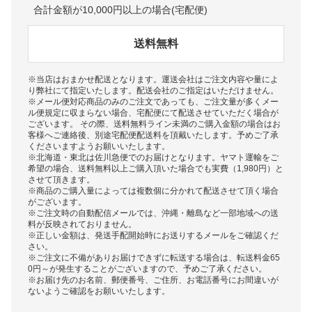
合計金額が10,000円以上の場合(宅配便)
送料無料
※当店はおまかせ配送となります。運送会社はご注文内容や量によ
り弊社にて指定いたします。配送会社のご指定はいただけません。
※メール便対応商品のみのご注文であっても、ご注文量が多くメー
ル便規定に収まらない場合、宅配便にて配送させていただく場合が
ございます。 その際、送料無料ライン未満のご購入金額の場合はお
客様へご連絡後、別途宅配便配送料を頂戴いたします。予めご了承
くださいますようお願いいたします。
※北海道・東北は佐川急便でのお届けとなります。ヤマト運輸をご
希望の場合、送料無料以上ご購入頂いた場合でも実費（1,980円）と
させて頂きます。
※商品のご購入量によっては複数個に分かれて配送させて頂く場合
がございます。
※ご注文時の自動配信メールでは、沖縄・離島など一部地域への送
料が反映されておりません。
※正しい金額は、発送手配開始時にお送りするメールをご確認くだ
さい。
※ご注文に不備がありお届けできずに転送する場合は、転送料金65
0円～が発生することがございますので、予めご了承ください。
※お届け先のお名前、郵便番号、ご住所、お電話番号にお間違いが
ないようご確認をお願いいたします。