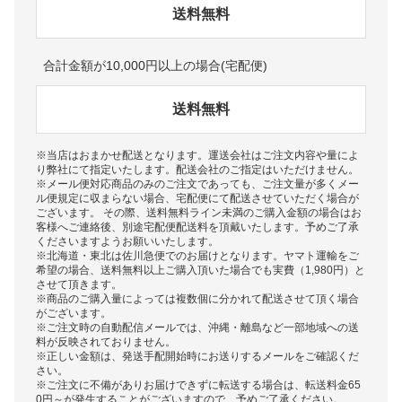
送料無料
合計金額が10,000円以上の場合(宅配便)
送料無料
※当店はおまかせ配送となります。運送会社はご注文内容や量によ
り弊社にて指定いたします。配送会社のご指定はいただけません。
※メール便対応商品のみのご注文であっても、ご注文量が多くメー
ル便規定に収まらない場合、宅配便にて配送させていただく場合が
ございます。 その際、送料無料ライン未満のご購入金額の場合はお
客様へご連絡後、別途宅配便配送料を頂戴いたします。予めご了承
くださいますようお願いいたします。
※北海道・東北は佐川急便でのお届けとなります。ヤマト運輸をご
希望の場合、送料無料以上ご購入頂いた場合でも実費（1,980円）と
させて頂きます。
※商品のご購入量によっては複数個に分かれて配送させて頂く場合
がございます。
※ご注文時の自動配信メールでは、沖縄・離島など一部地域への送
料が反映されておりません。
※正しい金額は、発送手配開始時にお送りするメールをご確認くだ
さい。
※ご注文に不備がありお届けできずに転送する場合は、転送料金65
0円～が発生することがございますので、予めご了承ください。