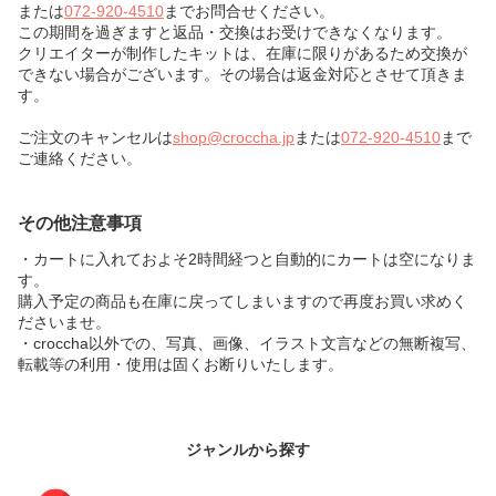
または
072-920-4510
までお問合せください。
この期間を過ぎますと返品・交換はお受けできなくなります。
クリエイターが制作したキットは、在庫に限りがあるため交換が
できない場合がございます。その場合は返金対応とさせて頂きま
す。
ご注文のキャンセルは
shop@croccha.jp
または
072-920-4510
まで
ご連絡ください。
その他注意事項
・カートに入れておよそ2時間経つと自動的にカートは空になりま
す。
購入予定の商品も在庫に戻ってしまいますので再度お買い求めく
ださいませ。
・croccha以外での、写真、画像、イラスト文言などの無断複写、
転載等の利用・使用は固くお断りいたします。
ジャンルから探す