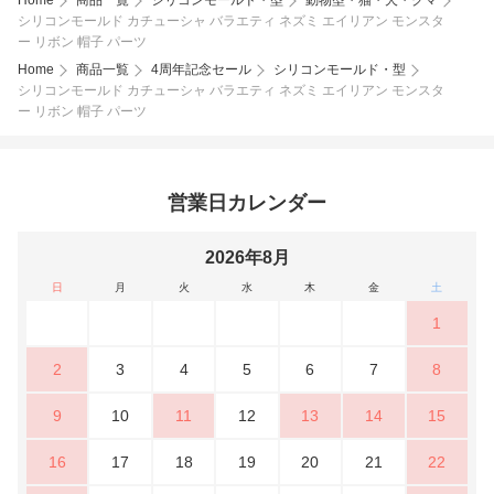
Home
商品一覧
シリコンモールド・型
動物型・猫・犬・クマ
シリコンモールド カチューシャ バラエティ ネズミ エイリアン モンスタ
ー リボン 帽子 パーツ
Home
商品一覧
4周年記念セール
シリコンモールド・型
シリコンモールド カチューシャ バラエティ ネズミ エイリアン モンスタ
ー リボン 帽子 パーツ
営業日カレンダー
2026年8月
日
月
火
水
木
金
土
1
2
3
4
5
6
7
8
9
10
11
12
13
14
15
16
17
18
19
20
21
22